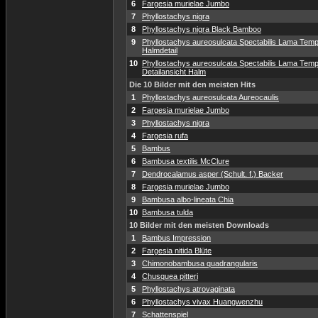
6
Fargesia murielae Jumbo
7
Phyllostachys nigra
8
Phyllostachys nigra Black Bamboo
9
Phyllostachys aureosulcata Spectabilis Lama Temp
Halmdetail
10
Phyllostachys aureosulcata Spectabilis Lama Temp
Detailansicht Halm
Die 10 Bilder mit den meisten Hits
1
Phyllostachys aureosulcata Aureocaulis
2
Fargesia murielae Jumbo
3
Phyllostachys nigra
4
Fargesia rufa
5
Bambus
6
Bambusa textilis McClure
7
Dendrocalamus asper (Schult. f.) Backer
8
Fargesia murielae Jumbo
9
Bambusa albo-lineata Chia
10
Bambusa tulda
10 Bilder mit den meisten Downloads
1
Bambus Impression
2
Fargesia nitida Blüte
3
Chimonobambusa quadrangularis
4
Chusquea pitteri
5
Phyllostachys atrovaginata
6
Phyllostachys vivax Huangwenzhu
7
Schattenspiel