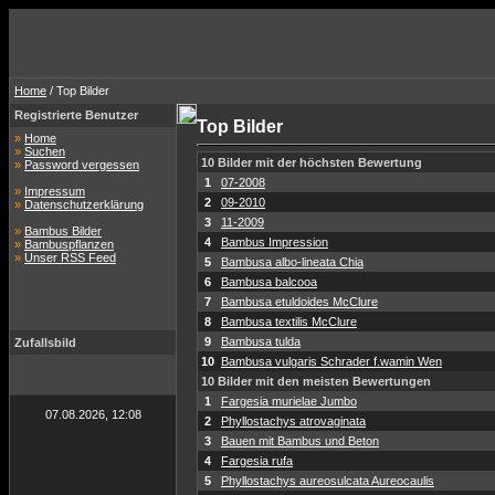
Home
/ Top Bilder
Registrierte Benutzer
Top Bilder
»
Home
»
Suchen
10 Bilder mit der höchsten Bewertung
»
Password vergessen
1
07-2008
»
Impressum
2
09-2010
»
Datenschutzerklärung
3
11-2009
»
Bambus Bilder
4
Bambus Impression
»
Bambuspflanzen
»
Unser RSS Feed
5
Bambusa albo-lineata Chia
6
Bambusa balcooa
7
Bambusa etuldoides McClure
8
Bambusa textilis McClure
9
Bambusa tulda
Zufallsbild
10
Bambusa vulgaris Schrader f.wamin Wen
10 Bilder mit den meisten Bewertungen
1
Fargesia murielae Jumbo
07.08.2026, 12:08
2
Phyllostachys atrovaginata
3
Bauen mit Bambus und Beton
4
Fargesia rufa
5
Phyllostachys aureosulcata Aureocaulis