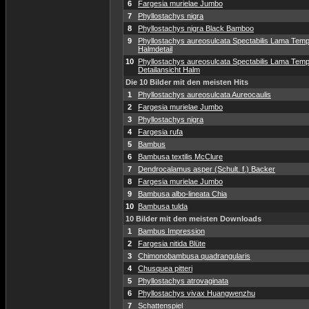
6
Fargesia murielae Jumbo
7
Phyllostachys nigra
8
Phyllostachys nigra Black Bamboo
9
Phyllostachys aureosulcata Spectabilis Lama Temp
Halmdetail
10
Phyllostachys aureosulcata Spectabilis Lama Temp
Detailansicht Halm
Die 10 Bilder mit den meisten Hits
1
Phyllostachys aureosulcata Aureocaulis
2
Fargesia murielae Jumbo
3
Phyllostachys nigra
4
Fargesia rufa
5
Bambus
6
Bambusa textilis McClure
7
Dendrocalamus asper (Schult. f.) Backer
8
Fargesia murielae Jumbo
9
Bambusa albo-lineata Chia
10
Bambusa tulda
10 Bilder mit den meisten Downloads
1
Bambus Impression
2
Fargesia nitida Blüte
3
Chimonobambusa quadrangularis
4
Chusquea pitteri
5
Phyllostachys atrovaginata
6
Phyllostachys vivax Huangwenzhu
7
Schattenspiel