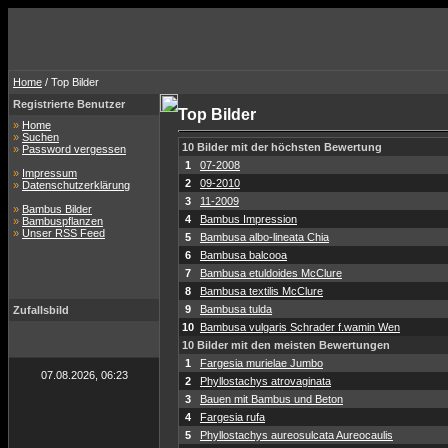
Home
/ Top Bilder
Registrierte Benutzer
Top Bilder
»
Home
»
Suchen
10 Bilder mit der höchsten Bewertung
»
Password vergessen
1
07-2008
»
Impressum
2
09-2010
»
Datenschutzerklärung
3
11-2009
»
Bambus Bilder
4
Bambus Impression
»
Bambuspflanzen
»
Unser RSS Feed
5
Bambusa albo-lineata Chia
6
Bambusa balcooa
7
Bambusa etuldoides McClure
8
Bambusa textilis McClure
9
Bambusa tulda
Zufallsbild
10
Bambusa vulgaris Schrader f.wamin Wen
10 Bilder mit den meisten Bewertungen
1
Fargesia murielae Jumbo
07.08.2026, 06:23
2
Phyllostachys atrovaginata
3
Bauen mit Bambus und Beton
4
Fargesia rufa
5
Phyllostachys aureosulcata Aureocaulis