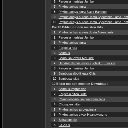
6
Fargesia murielae Jumbo
7
Phyllostachys nigra
8
Phyllostachys nigra Black Bamboo
9
Phyllostachys aureosulcata Spectabilis Lama Temp
10
Phyllostachys aureosulcata Spectabilis Lama Temp
Die 10 Bilder mit den meisten Hits
1
Phyllostachys aureosulcata Aureocaulis
2
Fargesia murielae Jumbo
3
Phyllostachys nigra
4
Fargesia rufa
5
Bambus
6
Bambusa textilis McClure
7
Dendrocalamus asper (Schult. f.) Backer
8
Fargesia murielae Jumbo
9
Bambusa albo-lineata Chia
10
Bambusa tulda
10 Bilder mit den meisten Downloads
1
Bambus Impression
2
Fargesia nitida Blüte
3
Chimonobambusa quadrangularis
4
Chusquea pitteri
5
Phyllostachys atrovaginata
6
Phyllostachys vivax Huangwenzhu
7
Schattenspiel
8
03-2009