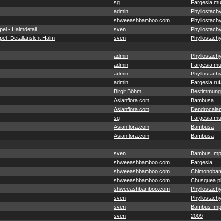
sg
Fargesia mu
admin
Phyllostachy
shweeashbamboo.com
Phyllostachy
el - Halmdetail
sven
Phyllostach
el- Detailansicht Halm
sven
Phyllostach
admin
Phyllostachy
admin
Fargesia mu
admin
Phyllostachy
admin
Fargesia ruf
Birgit Böhm
Bestimmung
Asianflora.com
Bambusa
Asianflora.com
Dendrocala
sg
Fargesia mu
Asianflora.com
Bambusa
Asianflora.com
Bambusa
sven
Bambus Imp
shweeashbamboo.com
Fargesia
shweeashbamboo.com
Chimonobam
shweeashbamboo.com
Chusquea pit
shweeashbamboo.com
Phyllostachy
sven
Phyllostach
sven
Bambus Imp
sven
2009