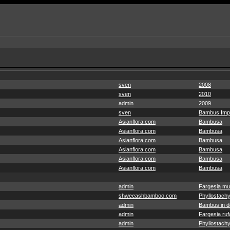
sven
2008
sven
2010
admin
2009
sven
Bambus Imp
Asianflora.com
Bambusa
Asianflora.com
Bambusa
Asianflora.com
Bambusa
Asianflora.com
Bambusa
Asianflora.com
Bambusa
Asianflora.com
Bambusa
admin
Fargesia mu
shweeashbamboo.com
Phyllostachy
admin
Bambus in de
admin
Fargesia ruf
admin
Phyllostachy