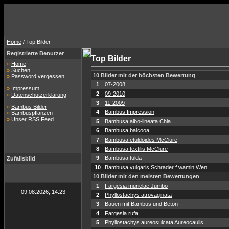
Home
/ Top Bilder
Registrierte Benutzer
Top Bilder
»
Home
»
Suchen
10 Bilder mit der höchsten Bewertung
»
Password vergessen
1
07-2008
»
Impressum
2
09-2010
»
Datenschutzerklärung
3
11-2009
»
Bambus Bilder
4
Bambus Impression
»
Bambuspflanzen
»
Unser RSS Feed
5
Bambusa albo-lineata Chia
6
Bambusa balcooa
7
Bambusa etuldoides McClure
8
Bambusa textilis McClure
9
Bambusa tulda
Zufallsbild
10
Bambusa vulgaris Schrader f.wamin Wen
10 Bilder mit den meisten Bewertungen
1
Fargesia murielae Jumbo
09.08.2026, 14:23
2
Phyllostachys atrovaginata
3
Bauen mit Bambus und Beton
4
Fargesia rufa
5
Phyllostachys aureosulcata Aureocaulis