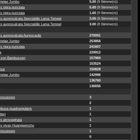
rielae Jumbo
5.00
(9 Stimme(n))
s nigra punctata
5.00
(9 Stimme(n))
s nigra punctata
1.00
(9 Stimme(n))
ys aureosulcata Spectabilis Lama Tempel
3.00
(8 Stimme(n))
ys aureosulcata Spectabilis Lama Tempel
3.00
(8 Stimme(n))
s aureosulcata Aureocaulis
270091
rielae Jumbo
253856
s nigra punctata
241607
a
229912
 von Bambussen
157960
153524
mus
150828
rielae Jumbo
142996
136760
136656
ressionen
3
2
busa quadrangularis
1
teri
1
s atrovaginata
1
ys vivax Huangwenzhu
1
ressionen
1
0