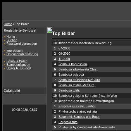
Home
/ Top Bilder
Registrierte Benutzer
Top Bilder
»
Home
»
Suchen
10 Bilder mit der höchsten Bewertung
»
Password vergessen
1
07-2008
»
Impressum
2
09-2010
»
Datenschutzerklärung
3
11-2009
»
Bambus Bilder
4
Bambus Impression
»
Bambuspflanzen
»
Unser RSS Feed
5
Bambusa albo-lineata Chia
6
Bambusa balcooa
7
Bambusa etuldoides McClure
8
Bambusa textilis McClure
9
Bambusa tulda
Zufallsbild
10
Bambusa vulgaris Schrader f.wamin Wen
10 Bilder mit den meisten Bewertungen
1
Fargesia murielae Jumbo
09.08.2026, 08:37
2
Phyllostachys atrovaginata
3
Bauen mit Bambus und Beton
4
Fargesia rufa
5
Phyllostachys aureosulcata Aureocaulis