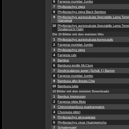
6
Fargesia murielae Jumbo
7
Phyllostachys nigra
8
Phyllostachys nigra Black Bamboo
9
Phyllostachys aureosulcata Spectabilis Lama Temp
Halmdetail
10
Phyllostachys aureosulcata Spectabilis Lama Temp
Detailansicht Halm
Die 10 Bilder mit den meisten Hits
1
Phyllostachys aureosulcata Aureocaulis
2
Fargesia murielae Jumbo
3
Phyllostachys nigra
4
Fargesia rufa
5
Bambus
6
Bambusa textilis McClure
7
Dendrocalamus asper (Schult. f.) Backer
8
Fargesia murielae Jumbo
9
Bambusa albo-lineata Chia
10
Bambusa tulda
10 Bilder mit den meisten Downloads
1
Bambus Impression
2
Fargesia nitida Blüte
3
Chimonobambusa quadrangularis
4
Chusquea pitteri
5
Phyllostachys atrovaginata
6
Phyllostachys vivax Huangwenzhu
7
Schattenspiel