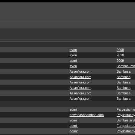
sven
2008
sven
2010
admin
2009
sven
Bambus Imp
Asianflora.com
Bambusa
Asianflora.com
Bambusa
Asianflora.com
Bambusa
Asianflora.com
Bambusa
Asianflora.com
Bambusa
Asianflora.com
Bambusa
admin
Fargesia mu
shweeashbamboo.com
Phyllostachy
admin
Bambus in de
admin
Fargesia ruf
admin
Phyllostachy