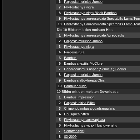
6
Fargesia murielae Jumbo
7
Phyllostachys nigra
8
Phyllostachys nigra Black Bamboo
9
Phyllostachys aureosulcata Spectabilis Lama Temp
10
Phyllostachys aureosulcata Spectabilis Lama Temp
Die 10 Bilder mit den meisten Hits
1
Phyllostachys aureosulcata Aureocaulis
2
Fargesia murielae Jumbo
3
Phyllostachys nigra
4
Fargesia rufa
5
Bambus
6
Bambusa textilis McClure
7
Dendrocalamus asper (Schult. f.) Backer
8
Fargesia murielae Jumbo
9
Bambusa albo-lineata Chia
10
Bambusa tulda
10 Bilder mit den meisten Downloads
1
Bambus Impression
2
Fargesia nitida Blüte
3
Chimonobambusa quadrangularis
4
Chusquea pitteri
5
Phyllostachys atrovaginata
6
Phyllostachys vivax Huangwenzhu
7
Schattenspiel
8
03-2009