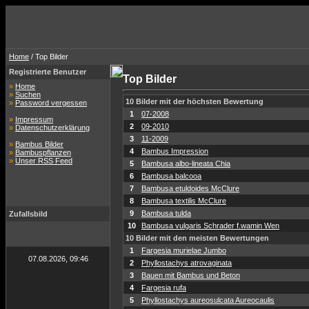
Home
/ Top Bilder
Registrierte Benutzer
Top Bilder
»
Home
»
Suchen
10 Bilder mit der höchsten Bewertung
»
Password vergessen
1
07-2008
»
Impressum
2
09-2010
»
Datenschutzerklärung
3
11-2009
»
Bambus Bilder
4
Bambus Impression
»
Bambuspflanzen
»
Unser RSS Feed
5
Bambusa albo-lineata Chia
6
Bambusa balcooa
7
Bambusa etuldoides McClure
8
Bambusa textilis McClure
9
Bambusa tulda
Zufallsbild
10
Bambusa vulgaris Schrader f.wamin Wen
10 Bilder mit den meisten Bewertungen
1
Fargesia murielae Jumbo
07.08.2026, 09:46
2
Phyllostachys atrovaginata
3
Bauen mit Bambus und Beton
4
Fargesia rufa
5
Phyllostachys aureosulcata Aureocaulis