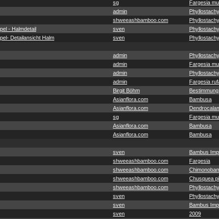
sg
Fargesia mu
admin
Phyllostachy
shweeashbamboo.com
Phyllostachy
el - Halmdetail
sven
Phyllostach
el- Detailansicht Halm
sven
Phyllostach
admin
Phyllostachy
admin
Fargesia mu
admin
Phyllostachy
admin
Fargesia ruf
Birgit Böhm
Bestimmung
Asianflora.com
Bambusa
Asianflora.com
Dendrocala
sg
Fargesia mu
Asianflora.com
Bambusa
Asianflora.com
Bambusa
sven
Bambus Imp
shweeashbamboo.com
Fargesia
shweeashbamboo.com
Chimonobam
shweeashbamboo.com
Chusquea pit
shweeashbamboo.com
Phyllostachy
sven
Phyllostach
sven
Bambus Imp
sven
2009