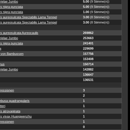
rielae Jumbo
5.00
(9 Stimme(n))
s nigra punctata
5.00
(9 Stimme(n))
s nigra punctata
1.00
(9 Stimme(n))
ys aureosulcata Spectabilis Lama Tempel
3.00
(8 Stimme(n))
ys aureosulcata Spectabilis Lama Tempel
3.00
(8 Stimme(n))
s aureosulcata Aureocaulis
269862
rielae Jumbo
253663
s nigra punctata
241401
a
229699
 von Bambussen
157756
153408
mus
150714
rielae Jumbo
142882
136647
136531
ressionen
3
2
busa quadrangularis
1
teri
1
s atrovaginata
1
ys vivax Huangwenzhu
1
ressionen
1
0