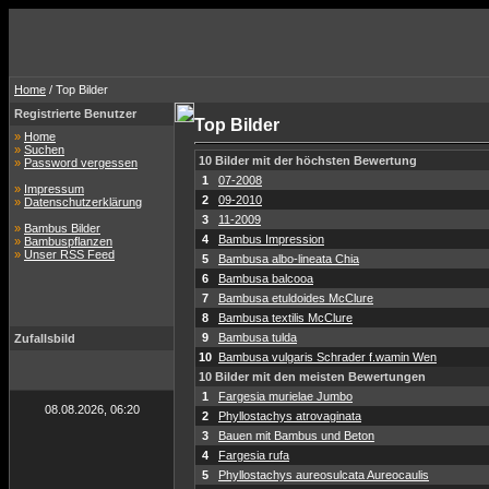
Home
/ Top Bilder
Registrierte Benutzer
Top Bilder
»
Home
»
Suchen
10 Bilder mit der höchsten Bewertung
»
Password vergessen
1
07-2008
»
Impressum
2
09-2010
»
Datenschutzerklärung
3
11-2009
»
Bambus Bilder
4
Bambus Impression
»
Bambuspflanzen
»
Unser RSS Feed
5
Bambusa albo-lineata Chia
6
Bambusa balcooa
7
Bambusa etuldoides McClure
8
Bambusa textilis McClure
9
Bambusa tulda
Zufallsbild
10
Bambusa vulgaris Schrader f.wamin Wen
10 Bilder mit den meisten Bewertungen
1
Fargesia murielae Jumbo
08.08.2026, 06:20
2
Phyllostachys atrovaginata
3
Bauen mit Bambus und Beton
4
Fargesia rufa
5
Phyllostachys aureosulcata Aureocaulis