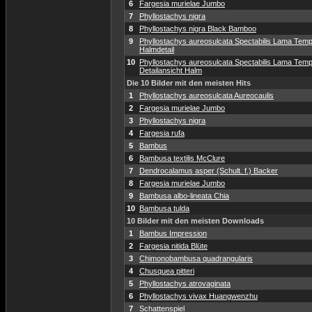
6
Fargesia murielae Jumbo
7
Phyllostachys nigra
8
Phyllostachys nigra Black Bamboo
9
Phyllostachys aureosulcata Spectabilis Lama Temp
Halmdetail
10
Phyllostachys aureosulcata Spectabilis Lama Temp
Detailansicht Halm
Die 10 Bilder mit den meisten Hits
1
Phyllostachys aureosulcata Aureocaulis
2
Fargesia murielae Jumbo
3
Phyllostachys nigra
4
Fargesia rufa
5
Bambus
6
Bambusa textilis McClure
7
Dendrocalamus asper (Schult. f.) Backer
8
Fargesia murielae Jumbo
9
Bambusa albo-lineata Chia
10
Bambusa tulda
10 Bilder mit den meisten Downloads
1
Bambus Impression
2
Fargesia nitida Blüte
3
Chimonobambusa quadrangularis
4
Chusquea pitteri
5
Phyllostachys atrovaginata
6
Phyllostachys vivax Huangwenzhu
7
Schattenspiel