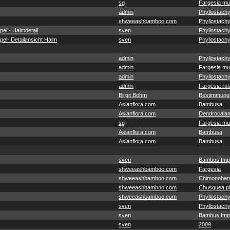
sg
Fargesia mu
admin
Phyllostachy
shweeashbamboo.com
Phyllostachy
el - Halmdetail
sven
Phyllostach
el- Detailansicht Halm
sven
Phyllostach
admin
Phyllostachy
admin
Fargesia mu
admin
Phyllostachy
admin
Fargesia ruf
Birgit Böhm
Bestimmung
Asianflora.com
Bambusa
Asianflora.com
Dendrocala
sg
Fargesia mu
Asianflora.com
Bambusa
Asianflora.com
Bambusa
sven
Bambus Imp
shweeashbamboo.com
Fargesia
shweeashbamboo.com
Chimonobam
shweeashbamboo.com
Chusquea pit
shweeashbamboo.com
Phyllostachy
sven
Phyllostach
sven
Bambus Imp
sven
2009