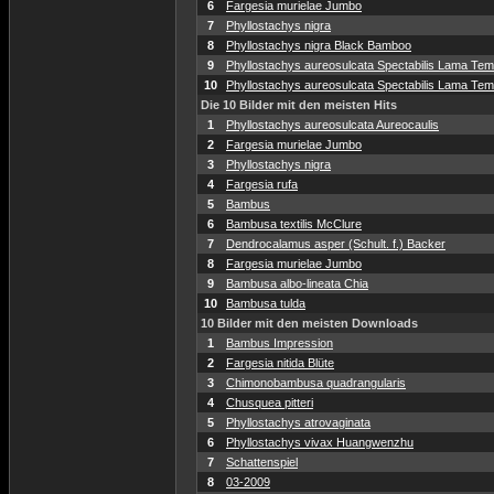
6
Fargesia murielae Jumbo
7
Phyllostachys nigra
8
Phyllostachys nigra Black Bamboo
9
Phyllostachys aureosulcata Spectabilis Lama Temp
10
Phyllostachys aureosulcata Spectabilis Lama Temp
Die 10 Bilder mit den meisten Hits
1
Phyllostachys aureosulcata Aureocaulis
2
Fargesia murielae Jumbo
3
Phyllostachys nigra
4
Fargesia rufa
5
Bambus
6
Bambusa textilis McClure
7
Dendrocalamus asper (Schult. f.) Backer
8
Fargesia murielae Jumbo
9
Bambusa albo-lineata Chia
10
Bambusa tulda
10 Bilder mit den meisten Downloads
1
Bambus Impression
2
Fargesia nitida Blüte
3
Chimonobambusa quadrangularis
4
Chusquea pitteri
5
Phyllostachys atrovaginata
6
Phyllostachys vivax Huangwenzhu
7
Schattenspiel
8
03-2009