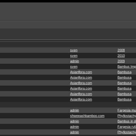
sven
2008
sven
2010
admin
2009
sven
Bambus Imp
Asianflora.com
Bambusa
Asianflora.com
Bambusa
Asianflora.com
Bambusa
Asianflora.com
Bambusa
Asianflora.com
Bambusa
Asianflora.com
Bambusa
admin
Fargesia mu
shweeashbamboo.com
Phyllostachy
admin
Bambus in de
admin
Fargesia ruf
admin
Phyllostachy