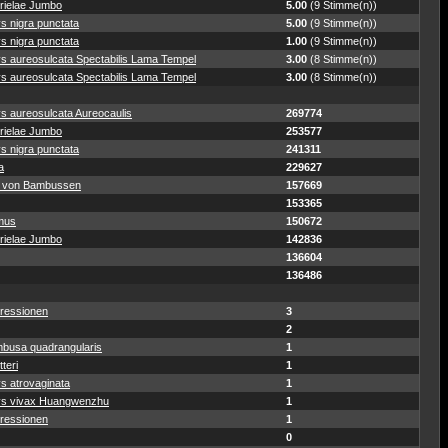
rielae Jumbo
5.00
(9 Stimme(n))
s nigra punctata
5.00
(9 Stimme(n))
s nigra punctata
1.00
(9 Stimme(n))
ys aureosulcata Spectabilis Lama Tempel
3.00
(8 Stimme(n))
ys aureosulcata Spectabilis Lama Tempel
3.00
(8 Stimme(n))
s aureosulcata Aureocaulis
269774
rielae Jumbo
253577
s nigra punctata
241311
a
229627
 von Bambussen
157669
153365
mus
150672
rielae Jumbo
142836
136604
136486
ressionen
3
2
busa quadrangularis
1
teri
1
s atrovaginata
1
ys vivax Huangwenzhu
1
ressionen
1
0