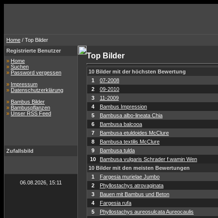
Home
/ Top Bilder
Registrierte Benutzer
Top Bilder
»
Home
»
Suchen
10 Bilder mit der höchsten Bewertung
»
Password vergessen
1
07-2008
»
Impressum
2
09-2010
»
Datenschutzerklärung
3
11-2009
»
Bambus Bilder
4
Bambus Impression
»
Bambuspflanzen
»
Unser RSS Feed
5
Bambusa albo-lineata Chia
6
Bambusa balcooa
7
Bambusa etuldoides McClure
8
Bambusa textilis McClure
9
Bambusa tulda
Zufallsbild
10
Bambusa vulgaris Schrader f.wamin Wen
10 Bilder mit den meisten Bewertungen
1
Fargesia murielae Jumbo
06.08.2026, 15:11
2
Phyllostachys atrovaginata
3
Bauen mit Bambus und Beton
4
Fargesia rufa
5
Phyllostachys aureosulcata Aureocaulis