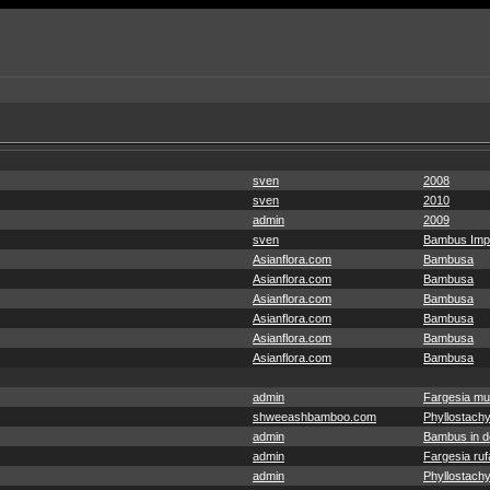
sven
2008
sven
2010
admin
2009
sven
Bambus Imp
Asianflora.com
Bambusa
Asianflora.com
Bambusa
Asianflora.com
Bambusa
Asianflora.com
Bambusa
Asianflora.com
Bambusa
Asianflora.com
Bambusa
admin
Fargesia mu
shweeashbamboo.com
Phyllostachy
admin
Bambus in de
admin
Fargesia ruf
admin
Phyllostachy