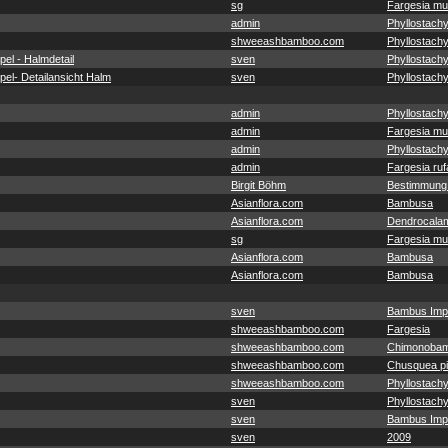
sg
Fargesia mu
admin
Phyllostachy
shweeashbamboo.com
Phyllostachy
el - Halmdetail
sven
Phyllostach
el- Detailansicht Halm
sven
Phyllostach
admin
Phyllostachy
admin
Fargesia mu
admin
Phyllostachy
admin
Fargesia ruf
Birgit Böhm
Bestimmung
Asianflora.com
Bambusa
Asianflora.com
Dendrocala
sg
Fargesia mu
Asianflora.com
Bambusa
Asianflora.com
Bambusa
sven
Bambus Imp
shweeashbamboo.com
Fargesia
shweeashbamboo.com
Chimonobam
shweeashbamboo.com
Chusquea pit
shweeashbamboo.com
Phyllostachy
sven
Phyllostach
sven
Bambus Imp
sven
2009