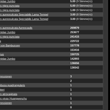
rielae Jumbo
5.00
(9 Stimme(n))
s nigra punctata
5.00
(9 Stimme(n))
s nigra punctata
1.00
(9 Stimme(n))
ys aureosulcata Spectabilis Lama Tempel
3.00
(8 Stimme(n))
ys aureosulcata Spectabilis Lama Tempel
3.00
(8 Stimme(n))
s aureosulcata Aureocaulis
269879
rielae Jumbo
253677
s nigra punctata
241415
a
229722
 von Bambussen
157778
153416
mus
150725
rielae Jumbo
142893
136656
136542
ressionen
3
2
busa quadrangularis
1
teri
1
s atrovaginata
1
ys vivax Huangwenzhu
1
ressionen
1
0