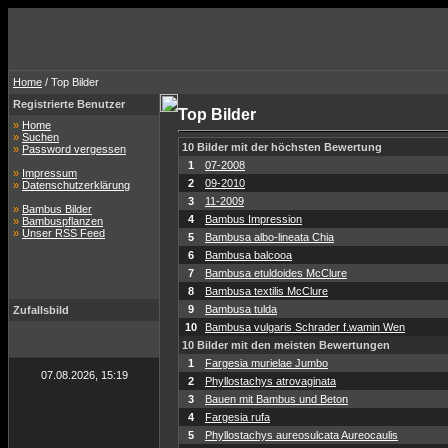
Home
/ Top Bilder
Registrierte Benutzer
Top Bilder
»
Home
»
Suchen
10 Bilder mit der höchsten Bewertung
»
Password vergessen
1
07-2008
»
Impressum
2
09-2010
»
Datenschutzerklärung
3
11-2009
»
Bambus Bilder
4
Bambus Impression
»
Bambuspflanzen
»
Unser RSS Feed
5
Bambusa albo-lineata Chia
6
Bambusa balcooa
7
Bambusa etuldoides McClure
8
Bambusa textilis McClure
9
Bambusa tulda
Zufallsbild
10
Bambusa vulgaris Schrader f.wamin Wen
10 Bilder mit den meisten Bewertungen
1
Fargesia murielae Jumbo
07.08.2026, 15:19
2
Phyllostachys atrovaginata
3
Bauen mit Bambus und Beton
4
Fargesia rufa
5
Phyllostachys aureosulcata Aureocaulis