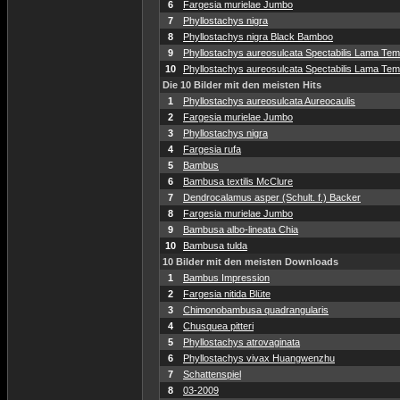
6
Fargesia murielae Jumbo
7
Phyllostachys nigra
8
Phyllostachys nigra Black Bamboo
9
Phyllostachys aureosulcata Spectabilis Lama Temp
10
Phyllostachys aureosulcata Spectabilis Lama Temp
Die 10 Bilder mit den meisten Hits
1
Phyllostachys aureosulcata Aureocaulis
2
Fargesia murielae Jumbo
3
Phyllostachys nigra
4
Fargesia rufa
5
Bambus
6
Bambusa textilis McClure
7
Dendrocalamus asper (Schult. f.) Backer
8
Fargesia murielae Jumbo
9
Bambusa albo-lineata Chia
10
Bambusa tulda
10 Bilder mit den meisten Downloads
1
Bambus Impression
2
Fargesia nitida Blüte
3
Chimonobambusa quadrangularis
4
Chusquea pitteri
5
Phyllostachys atrovaginata
6
Phyllostachys vivax Huangwenzhu
7
Schattenspiel
8
03-2009