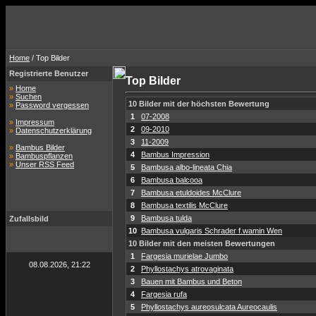
Home
/ Top Bilder
Registrierte Benutzer
Top Bilder
»
Home
»
Suchen
10 Bilder mit der höchsten Bewertung
»
Password vergessen
1
07-2008
»
Impressum
2
09-2010
»
Datenschutzerklärung
3
11-2009
»
Bambus Bilder
4
Bambus Impression
»
Bambuspflanzen
»
Unser RSS Feed
5
Bambusa albo-lineata Chia
6
Bambusa balcooa
7
Bambusa etuldoides McClure
8
Bambusa textilis McClure
9
Bambusa tulda
Zufallsbild
10
Bambusa vulgaris Schrader f.wamin Wen
10 Bilder mit den meisten Bewertungen
1
Fargesia murielae Jumbo
08.08.2026, 21:22
2
Phyllostachys atrovaginata
3
Bauen mit Bambus und Beton
4
Fargesia rufa
5
Phyllostachys aureosulcata Aureocaulis