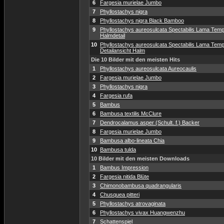
6
Fargesia murielae Jumbo
7
Phyllostachys nigra
8
Phyllostachys nigra Black Bamboo
9
Phyllostachys aureosulcata Spectabilis Lama Temp
Halmdetail
10
Phyllostachys aureosulcata Spectabilis Lama Temp
Detailansicht Halm
Die 10 Bilder mit den meisten Hits
1
Phyllostachys aureosulcata Aureocaulis
2
Fargesia murielae Jumbo
3
Phyllostachys nigra
4
Fargesia rufa
5
Bambus
6
Bambusa textilis McClure
7
Dendrocalamus asper (Schult. f.) Backer
8
Fargesia murielae Jumbo
9
Bambusa albo-lineata Chia
10
Bambusa tulda
10 Bilder mit den meisten Downloads
1
Bambus Impression
2
Fargesia nitida Blüte
3
Chimonobambusa quadrangularis
4
Chusquea pitteri
5
Phyllostachys atrovaginata
6
Phyllostachys vivax Huangwenzhu
7
Schattenspiel