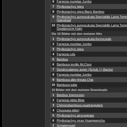
6
Fargesia murielae Jumbo
7
Phyllostachys nigra
8
Phyllostachys nigra Black Bamboo
9
Phyllostachys aureosulcata Spectabilis Lama Temp
Halmdetail
10
Phyllostachys aureosulcata Spectabilis Lama Temp
Detailansicht Halm
Die 10 Bilder mit den meisten Hits
1
Phyllostachys aureosulcata Aureocaulis
2
Fargesia murielae Jumbo
3
Phyllostachys nigra
4
Fargesia rufa
5
Bambus
6
Bambusa textilis McClure
7
Dendrocalamus asper (Schult. f.) Backer
8
Fargesia murielae Jumbo
9
Bambusa albo-lineata Chia
10
Bambusa tulda
10 Bilder mit den meisten Downloads
1
Bambus Impression
2
Fargesia nitida Blüte
3
Chimonobambusa quadrangularis
4
Chusquea pitteri
5
Phyllostachys atrovaginata
6
Phyllostachys vivax Huangwenzhu
7
Schattenspiel