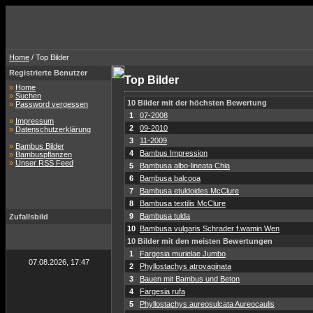
Home
/ Top Bilder
Registrierte Benutzer
Top Bilder
»
Home
»
Suchen
10 Bilder mit der höchsten Bewertung
»
Password vergessen
1
07-2008
»
Impressum
2
09-2010
»
Datenschutzerklärung
3
11-2009
»
Bambus Bilder
4
Bambus Impression
»
Bambuspflanzen
»
Unser RSS Feed
5
Bambusa albo-lineata Chia
6
Bambusa balcooa
7
Bambusa etuldoides McClure
8
Bambusa textilis McClure
9
Bambusa tulda
Zufallsbild
10
Bambusa vulgaris Schrader f.wamin Wen
10 Bilder mit den meisten Bewertungen
1
Fargesia murielae Jumbo
07.08.2026, 17:47
2
Phyllostachys atrovaginata
3
Bauen mit Bambus und Beton
4
Fargesia rufa
5
Phyllostachys aureosulcata Aureocaulis