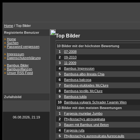
Home
/ Top Bilder
Registrierte Benutzer
Top Bilder
»
Home
»
Suchen
10 Bilder mit der höchsten Bewertung
»
Password vergessen
1
07-2008
»
Impressum
2
09-2010
»
Datenschutzerklärung
3
11-2009
»
Bambus Bilder
4
Bambus Impression
»
Bambuspflanzen
»
Unser RSS Feed
5
Bambusa albo-lineata Chia
6
Bambusa balcooa
7
Bambusa etuldoides McClure
8
Bambusa textilis McClure
9
Bambusa tulda
Zufallsbild
10
Bambusa vulgaris Schrader f.wamin Wen
10 Bilder mit den meisten Bewertungen
1
Fargesia murielae Jumbo
06.08.2026, 21:19
2
Phyllostachys atrovaginata
3
Bauen mit Bambus und Beton
4
Fargesia rufa
5
Phyllostachys aureosulcata Aureocaulis