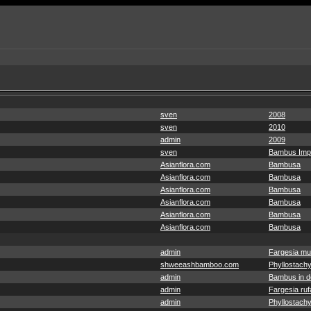
sven
2008
sven
2010
admin
2009
sven
Bambus Imp
Asianflora.com
Bambusa
Asianflora.com
Bambusa
Asianflora.com
Bambusa
Asianflora.com
Bambusa
Asianflora.com
Bambusa
Asianflora.com
Bambusa
admin
Fargesia mu
shweeashbamboo.com
Phyllostachy
admin
Bambus in de
admin
Fargesia ruf
admin
Phyllostachy