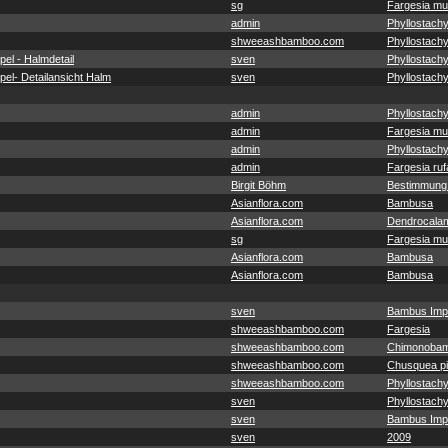
sg
Fargesia mu
admin
Phyllostachy
shweeashbamboo.com
Phyllostachy
el - Halmdetail
sven
Phyllostach
el- Detailansicht Halm
sven
Phyllostach
admin
Phyllostachy
admin
Fargesia mu
admin
Phyllostachy
admin
Fargesia ruf
Birgit Böhm
Bestimmung
Asianflora.com
Bambusa
Asianflora.com
Dendrocala
sg
Fargesia mu
Asianflora.com
Bambusa
Asianflora.com
Bambusa
sven
Bambus Imp
shweeashbamboo.com
Fargesia
shweeashbamboo.com
Chimonobam
shweeashbamboo.com
Chusquea pit
shweeashbamboo.com
Phyllostachy
sven
Phyllostach
sven
Bambus Imp
sven
2009