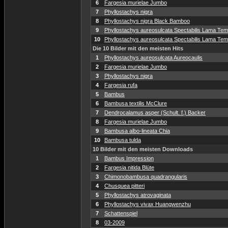
6
Fargesia murielae Jumbo
7
Phyllostachys nigra
8
Phyllostachys nigra Black Bamboo
9
Phyllostachys aureosulcata Spectabilis Lama Temp
10
Phyllostachys aureosulcata Spectabilis Lama Temp
Die 10 Bilder mit den meisten Hits
1
Phyllostachys aureosulcata Aureocaulis
2
Fargesia murielae Jumbo
3
Phyllostachys nigra
4
Fargesia rufa
5
Bambus
6
Bambusa textilis McClure
7
Dendrocalamus asper (Schult. f.) Backer
8
Fargesia murielae Jumbo
9
Bambusa albo-lineata Chia
10
Bambusa tulda
10 Bilder mit den meisten Downloads
1
Bambus Impression
2
Fargesia nitida Blüte
3
Chimonobambusa quadrangularis
4
Chusquea pitteri
5
Phyllostachys atrovaginata
6
Phyllostachys vivax Huangwenzhu
7
Schattenspiel
8
03-2009