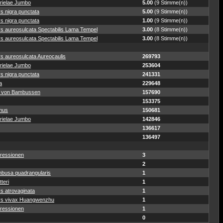
rielae Jumbo
5.00
(9 Stimme(n))
s nigra punctata
5.00
(9 Stimme(n))
s nigra punctata
1.00
(9 Stimme(n))
ys aureosulcata Spectabilis Lama Tempel
3.00
(8 Stimme(n))
ys aureosulcata Spectabilis Lama Tempel
3.00
(8 Stimme(n))
s aureosulcata Aureocaulis
269793
rielae Jumbo
253604
s nigra punctata
241331
a
229648
 von Bambussen
157690
153375
mus
150681
rielae Jumbo
142846
136617
136497
ressionen
3
2
busa quadrangularis
1
teri
1
s atrovaginata
1
ys vivax Huangwenzhu
1
ressionen
1
0