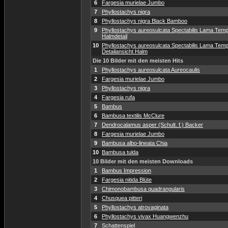
6
Fargesia murielae Jumbo
7
Phyllostachys nigra
8
Phyllostachys nigra Black Bamboo
9
Phyllostachys aureosulcata Spectabilis Lama Temp
Halmdetail
10
Phyllostachys aureosulcata Spectabilis Lama Temp
Detailansicht Halm
Die 10 Bilder mit den meisten Hits
1
Phyllostachys aureosulcata Aureocaulis
2
Fargesia murielae Jumbo
3
Phyllostachys nigra
4
Fargesia rufa
5
Bambus
6
Bambusa textilis McClure
7
Dendrocalamus asper (Schult. f.) Backer
8
Fargesia murielae Jumbo
9
Bambusa albo-lineata Chia
10
Bambusa tulda
10 Bilder mit den meisten Downloads
1
Bambus Impression
2
Fargesia nitida Blüte
3
Chimonobambusa quadrangularis
4
Chusquea pitteri
5
Phyllostachys atrovaginata
6
Phyllostachys vivax Huangwenzhu
7
Schattenspiel