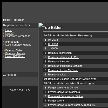
Home
/ Top Bilder
Registrierte Benutzer
Top Bilder
»
Home
»
Suchen
10 Bilder mit der höchsten Bewertung
»
Password vergessen
1
07-2008
»
Impressum
2
09-2010
»
Datenschutzerklärung
3
11-2009
»
Bambus Bilder
4
Bambus Impression
»
Bambuspflanzen
»
Unser RSS Feed
5
Bambusa albo-lineata Chia
6
Bambusa balcooa
7
Bambusa etuldoides McClure
8
Bambusa textilis McClure
9
Bambusa tulda
Zufallsbild
10
Bambusa vulgaris Schrader f.wamin Wen
10 Bilder mit den meisten Bewertungen
1
Fargesia murielae Jumbo
08.08.2026, 11:34
2
Phyllostachys atrovaginata
3
Bauen mit Bambus und Beton
4
Fargesia rufa
5
Phyllostachys aureosulcata Aureocaulis