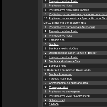
6
Fargesia murielae Jumbo
7
Phyllostachys nigra
8
Phyllostachys nigra Black Bamboo
9
Phyllostachys aureosulcata Spectabilis Lama Temp
10
Phyllostachys aureosulcata Spectabilis Lama Temp
Die 10 Bilder mit den meisten Hits
1
Phyllostachys aureosulcata Aureocaulis
2
Fargesia murielae Jumbo
3
Phyllostachys nigra
4
Fargesia rufa
5
Bambus
6
Bambusa textilis McClure
7
Dendrocalamus asper (Schult. f.) Backer
8
Fargesia murielae Jumbo
9
Bambusa albo-lineata Chia
10
Bambusa tulda
10 Bilder mit den meisten Downloads
1
Bambus Impression
2
Fargesia nitida Blüte
3
Chimonobambusa quadrangularis
4
Chusquea pitteri
5
Phyllostachys atrovaginata
6
Phyllostachys vivax Huangwenzhu
7
Schattenspiel
8
03-2009