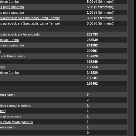
rielae Jumbo
5.00
(9 Stimme(n))
s nigra punctata
5.00
(9 Stimme(n))
s nigra punctata
1.00
(9 Stimme(n))
ys aureosulcata Spectabilis Lama Tempel
3.00
(8 Stimme(n))
ys aureosulcata Spectabilis Lama Tempel
3.00
(8 Stimme(n))
s aureosulcata Aureocaulis
269733
rielae Jumbo
253539
s nigra punctata
241282
a
229591
 von Bambussen
157628
153349
mus
150656
rielae Jumbo
142820
136587
136462
ressionen
3
2
busa quadrangularis
1
teri
1
s atrovaginata
1
ys vivax Huangwenzhu
1
ressionen
1
0