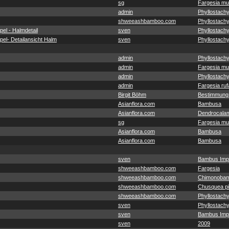
sg
Fargesia mu
admin
Phyllostachy
shweeashbamboo.com
Phyllostachy
el - Halmdetail
sven
Phyllostach
el- Detailansicht Halm
sven
Phyllostach
admin
Phyllostachy
admin
Fargesia mu
admin
Phyllostachy
admin
Fargesia ruf
Birgit Böhm
Bestimmung
Asianflora.com
Bambusa
Asianflora.com
Dendrocala
sg
Fargesia mu
Asianflora.com
Bambusa
Asianflora.com
Bambusa
sven
Bambus Imp
shweeashbamboo.com
Fargesia
shweeashbamboo.com
Chimonobam
shweeashbamboo.com
Chusquea pit
shweeashbamboo.com
Phyllostachy
sven
Phyllostach
sven
Bambus Imp
sven
2009