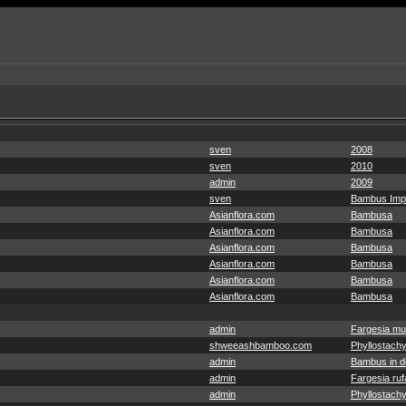
sven
2008
sven
2010
admin
2009
sven
Bambus Imp
Asianflora.com
Bambusa
Asianflora.com
Bambusa
Asianflora.com
Bambusa
Asianflora.com
Bambusa
Asianflora.com
Bambusa
Asianflora.com
Bambusa
admin
Fargesia mu
shweeashbamboo.com
Phyllostachy
admin
Bambus in de
admin
Fargesia ruf
admin
Phyllostachy