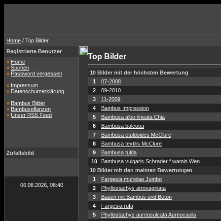
Home
/ Top Bilder
Registrierte Benutzer
Top Bilder
»
Home
»
Suchen
10 Bilder mit der höchsten Bewertung
»
Password vergessen
1
07-2008
»
Impressum
2
09-2010
»
Datenschutzerklärung
3
11-2009
»
Bambus Bilder
4
Bambus Impression
»
Bambuspflanzen
»
Unser RSS Feed
5
Bambusa albo-lineata Chia
6
Bambusa balcooa
7
Bambusa etuldoides McClure
8
Bambusa textilis McClure
9
Bambusa tulda
Zufallsbild
10
Bambusa vulgaris Schrader f.wamin Wen
10 Bilder mit den meisten Bewertungen
1
Fargesia murielae Jumbo
06.08.2026, 08:40
2
Phyllostachys atrovaginata
3
Bauen mit Bambus und Beton
4
Fargesia rufa
5
Phyllostachys aureosulcata Aureocaulis