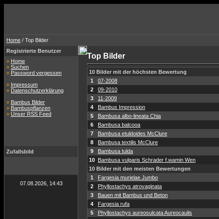
Home
/ Top Bilder
Registrierte Benutzer
Top Bilder
»
Home
»
Suchen
10 Bilder mit der höchsten Bewertung
»
Password vergessen
1
07-2008
»
Impressum
2
09-2010
»
Datenschutzerklärung
3
11-2009
»
Bambus Bilder
4
Bambus Impression
»
Bambuspflanzen
»
Unser RSS Feed
5
Bambusa albo-lineata Chia
6
Bambusa balcooa
7
Bambusa etuldoides McClure
8
Bambusa textilis McClure
9
Bambusa tulda
Zufallsbild
10
Bambusa vulgaris Schrader f.wamin Wen
10 Bilder mit den meisten Bewertungen
1
Fargesia murielae Jumbo
07.08.2026, 14:43
2
Phyllostachys atrovaginata
3
Bauen mit Bambus und Beton
4
Fargesia rufa
5
Phyllostachys aureosulcata Aureocaulis