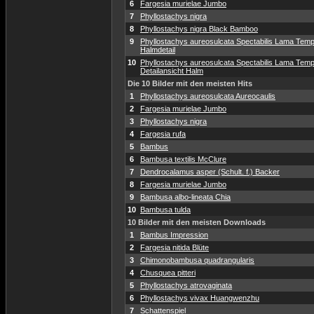
6
Fargesia murielae Jumbo
7
Phyllostachys nigra
8
Phyllostachys nigra Black Bamboo
9
Phyllostachys aureosulcata Spectabilis Lama Temp
Halmdetail
10
Phyllostachys aureosulcata Spectabilis Lama Temp
Detailansicht Halm
Die 10 Bilder mit den meisten Hits
1
Phyllostachys aureosulcata Aureocaulis
2
Fargesia murielae Jumbo
3
Phyllostachys nigra
4
Fargesia rufa
5
Bambus
6
Bambusa textilis McClure
7
Dendrocalamus asper (Schult. f.) Backer
8
Fargesia murielae Jumbo
9
Bambusa albo-lineata Chia
10
Bambusa tulda
10 Bilder mit den meisten Downloads
1
Bambus Impression
2
Fargesia nitida Blüte
3
Chimonobambusa quadrangularis
4
Chusquea pitteri
5
Phyllostachys atrovaginata
6
Phyllostachys vivax Huangwenzhu
7
Schattenspiel