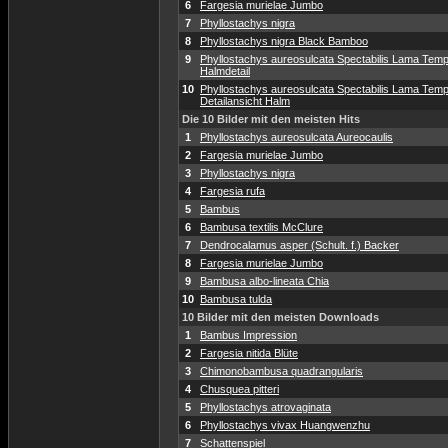
6
Fargesia murielae Jumbo
7
Phyllostachys nigra
8
Phyllostachys nigra Black Bamboo
9
Phyllostachys aureosulcata Spectabilis Lama Temp
Halmdetail
10
Phyllostachys aureosulcata Spectabilis Lama Temp
Detailansicht Halm
Die 10 Bilder mit den meisten Hits
1
Phyllostachys aureosulcata Aureocaulis
2
Fargesia murielae Jumbo
3
Phyllostachys nigra
4
Fargesia rufa
5
Bambus
6
Bambusa textilis McClure
7
Dendrocalamus asper (Schult. f.) Backer
8
Fargesia murielae Jumbo
9
Bambusa albo-lineata Chia
10
Bambusa tulda
10 Bilder mit den meisten Downloads
1
Bambus Impression
2
Fargesia nitida Blüte
3
Chimonobambusa quadrangularis
4
Chusquea pitteri
5
Phyllostachys atrovaginata
6
Phyllostachys vivax Huangwenzhu
7
Schattenspiel