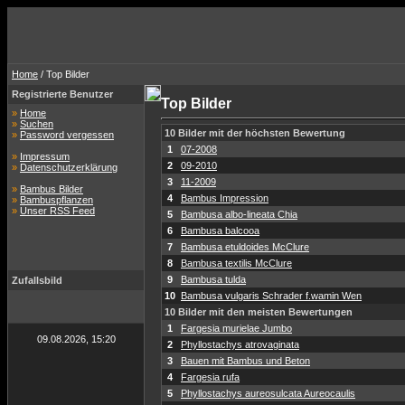
Home
/ Top Bilder
Registrierte Benutzer
Top Bilder
»
Home
»
Suchen
10 Bilder mit der höchsten Bewertung
»
Password vergessen
1
07-2008
»
Impressum
2
09-2010
»
Datenschutzerklärung
3
11-2009
»
Bambus Bilder
4
Bambus Impression
»
Bambuspflanzen
»
Unser RSS Feed
5
Bambusa albo-lineata Chia
6
Bambusa balcooa
7
Bambusa etuldoides McClure
8
Bambusa textilis McClure
9
Bambusa tulda
Zufallsbild
10
Bambusa vulgaris Schrader f.wamin Wen
10 Bilder mit den meisten Bewertungen
1
Fargesia murielae Jumbo
09.08.2026, 15:20
2
Phyllostachys atrovaginata
3
Bauen mit Bambus und Beton
4
Fargesia rufa
5
Phyllostachys aureosulcata Aureocaulis