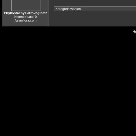
Phyllostachys atrovaginata
Kommentare: 0
Asianflora.com
Ho