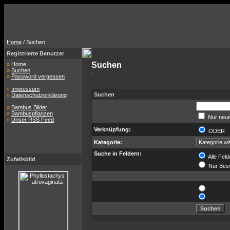
Home
/ Suchen
Registrierte Benutzer
Suchen
»
Home
»
Suchen
»
Password vergessen
»
Impressum
Suchen
»
Datenschutzerklärung
»
Bambus Bilder
»
Bambuspflanzen
Nur neue
»
Unser RSS Feed
Verknüpfung:
ODER
Kategorie:
Suche in Feldern:
Alle Feld
Zufallsbild
Nur Bes