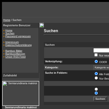
Home
/ Suchen
Registrierte Benutzer
Suchen
»
Home
»
Suchen
»
Password vergessen
»
Impressum
Suchen
»
Datenschutzerklärung
»
Bambus Bilder
»
Bambuspflanzen
Nur neue
»
Unser RSS Feed
Verknüpfung:
ODE
Kategorie:
Suche in Feldern:
Alle Fel
Zufallsbild
Nur Bes
Semiarundinaria makinoi