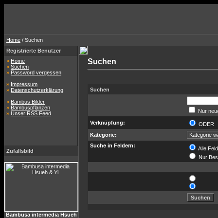
Home
/ Suchen
Registrierte Benutzer
Suchen
»
Home
»
Suchen
»
Password vergessen
»
Impressum
Suchen
»
Datenschutzerklärung
»
Bambus Bilder
»
Bambuspflanzen
Nur neue
»
Unser RSS Feed
Verknüpfung:
ODE
Kategorie:
Suche in Feldern:
Alle Fel
Zufallsbild
Nur Bes
Bambusa intermedia Hsueh