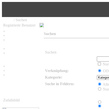
Home
/ Suchen
Registrierte Benutzer
»
Home
Suchen
»
Suchen
»
Password vergessen
»
Impressum
Suchen
»
Datenschutzerklärung
Nur 
»
Bambus Bilder
»
Bambuspflanzen
Verknüpfung:
O
»
Unser RSS Feed
Kategorie:
Suche in Feldern:
Alle
Nur
Zufallsbild