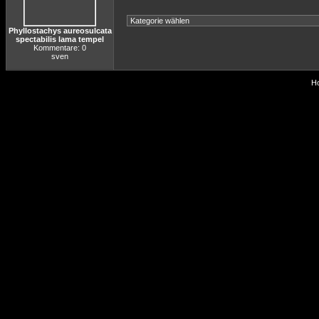
Phyllostachys aureosulcata
spectabilis lama tempel
Kommentare: 0
sven
Ho