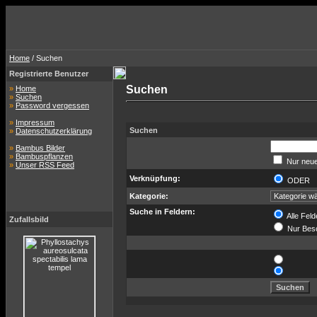
Home
/ Suchen
Registrierte Benutzer
Suchen
»
Home
»
Suchen
»
Password vergessen
»
Impressum
Suchen
»
Datenschutzerklärung
»
Bambus Bilder
»
Bambuspflanzen
Nur neue
»
Unser RSS Feed
Verknüpfung:
ODER
Kategorie:
Suche in Feldern:
Alle Feld
Zufallsbild
Nur Bes