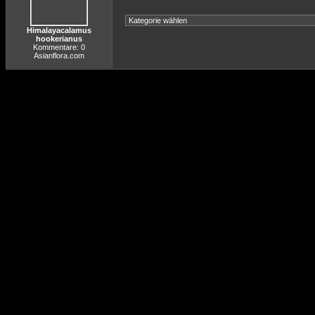
Himalayacalamus
hookerianus
Kommentare: 0
Asianflora.com