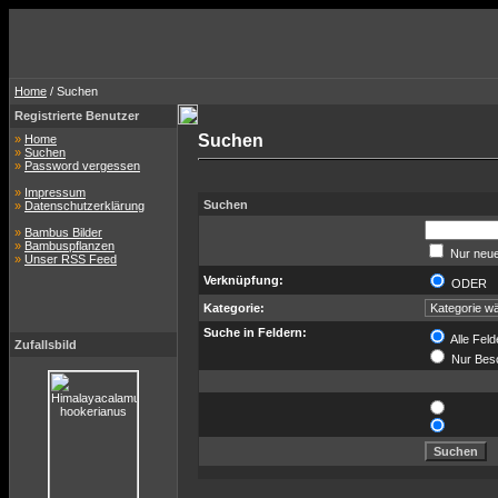
Home
/ Suchen
Registrierte Benutzer
Suchen
»
Home
»
Suchen
»
Password vergessen
»
Impressum
Suchen
»
Datenschutzerklärung
»
Bambus Bilder
»
Bambuspflanzen
Nur neue
»
Unser RSS Feed
Verknüpfung:
ODER
Kategorie:
Suche in Feldern:
Alle Feld
Zufallsbild
Nur Bes