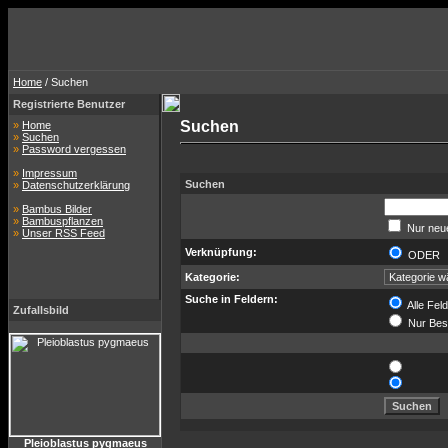
Home
/ Suchen
Registrierte Benutzer
Suchen
»
Home
»
Suchen
»
Password vergessen
»
Impressum
Suchen
»
Datenschutzerklärung
»
Bambus Bilder
»
Bambuspflanzen
Nur neue
»
Unser RSS Feed
Verknüpfung:
ODE
Kategorie:
Suche in Feldern:
Alle Fel
Zufallsbild
Nur Bes
Pleioblastus pygmaeus