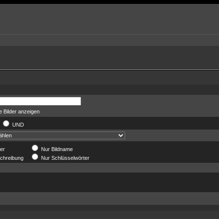
 Bilder anzeigen
R
UND
der
Nur Bildname
chreibung
Nur Schlüsselwörter