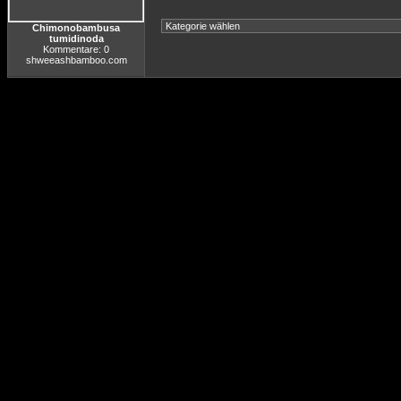
Chimonobambusa
tumidinoda
Kommentare: 0
shweeashbamboo.com