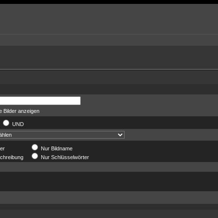
 Bilder anzeigen
R
UND
der
Nur Bildname
chreibung
Nur Schlüsselwörter