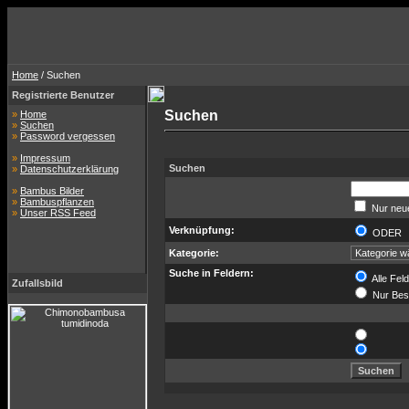
Home
/ Suchen
Registrierte Benutzer
Suchen
»
Home
»
Suchen
»
Password vergessen
»
Impressum
Suchen
»
Datenschutzerklärung
»
Bambus Bilder
»
Bambuspflanzen
Nur neue
»
Unser RSS Feed
Verknüpfung:
ODE
Kategorie:
Suche in Feldern:
Alle Fel
Zufallsbild
Nur Bes