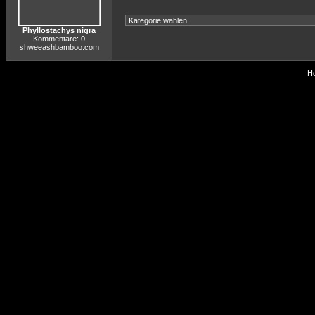
Phyllostachys nigra
Kommentare: 0
shweeashbamboo.com
Ho