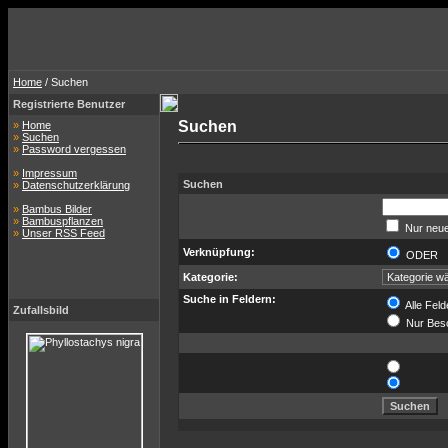
Home
/ Suchen
Registrierte Benutzer
Suchen
»
Home
»
Suchen
»
Password vergessen
»
Impressum
Suchen
»
Datenschutzerklärung
»
Bambus Bilder
»
Bambuspflanzen
Nur neue
»
Unser RSS Feed
Verknüpfung:
ODER
Kategorie:
Suche in Feldern:
Alle Feld
Zufallsbild
Nur Bes