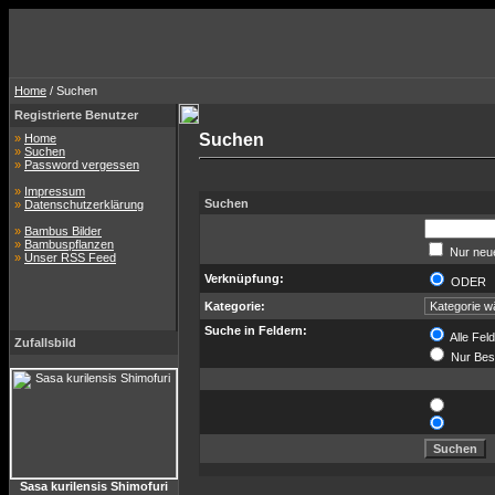
Home
/ Suchen
Registrierte Benutzer
Suchen
»
Home
»
Suchen
»
Password vergessen
»
Impressum
Suchen
»
Datenschutzerklärung
»
Bambus Bilder
»
Bambuspflanzen
Nur neue
»
Unser RSS Feed
Verknüpfung:
ODE
Kategorie:
Suche in Feldern:
Alle Fel
Zufallsbild
Nur Bes
Sasa kurilensis Shimofuri