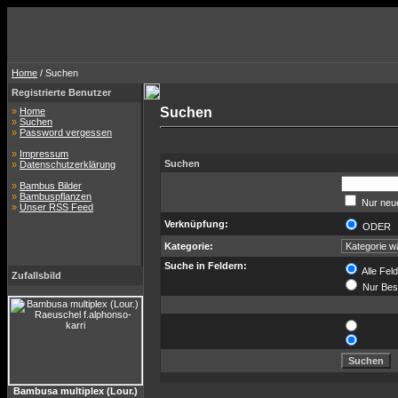
Home
/ Suchen
Registrierte Benutzer
Suchen
»
Home
»
Suchen
»
Password vergessen
»
Impressum
Suchen
»
Datenschutzerklärung
»
Bambus Bilder
»
Bambuspflanzen
Nur neue
»
Unser RSS Feed
Verknüpfung:
ODE
Kategorie:
Suche in Feldern:
Alle Fel
Zufallsbild
Nur Bes
Bambusa multiplex (Lour.)