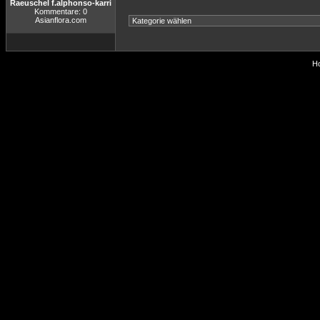
Raeuschel f.alphonso-karri
Kommentare: 0
Asianflora.com
Ho