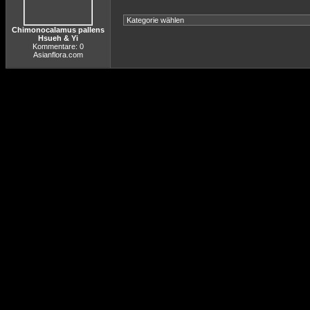
Chimonocalamus pallens
Hsueh & Yi
Kommentare: 0
Asianflora.com