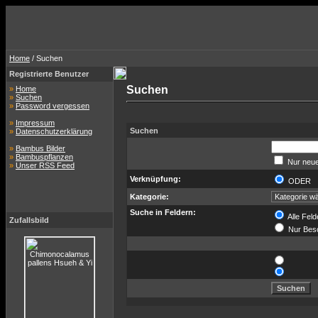
Home
/ Suchen
Registrierte Benutzer
Suchen
»
Home
»
Suchen
»
Password vergessen
»
Impressum
Suchen
»
Datenschutzerklärung
»
Bambus Bilder
»
Bambuspflanzen
Nur neue
»
Unser RSS Feed
Verknüpfung:
ODER
Kategorie:
Suche in Feldern:
Alle Feld
Zufallsbild
Nur Bes