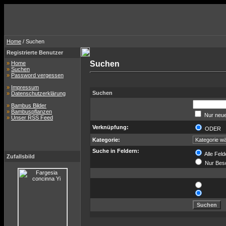
Home
/ Suchen
Registrierte Benutzer
Suchen
»
Home
»
Suchen
»
Password vergessen
»
Impressum
Suchen
»
Datenschutzerklärung
»
Bambus Bilder
»
Bambuspflanzen
Nur neue
»
Unser RSS Feed
Verknüpfung:
ODER
Kategorie:
Suche in Feldern:
Alle Feld
Zufallsbild
Nur Bes