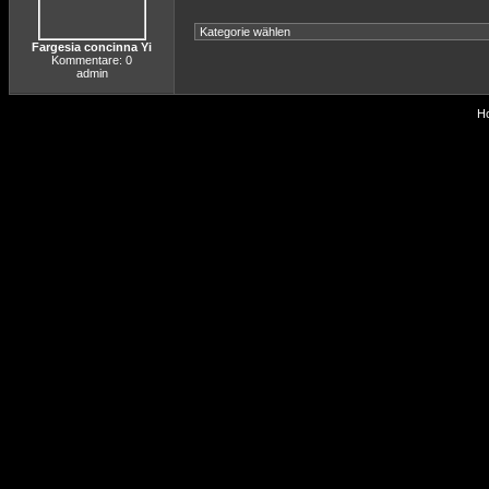
Fargesia concinna Yi
Kommentare: 0
admin
Ho