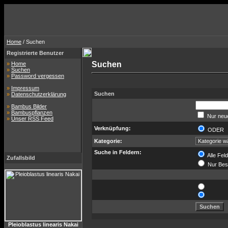
Home
/ Suchen
Registrierte Benutzer
Suchen
»
Home
»
Suchen
»
Password vergessen
»
Impressum
Suchen
»
Datenschutzerklärung
»
Bambus Bilder
»
Bambuspflanzen
Nur neue
»
Unser RSS Feed
Verknüpfung:
ODE
Kategorie:
Suche in Feldern:
Alle Fel
Zufallsbild
Nur Bes
Pleioblastus linearis Nakai