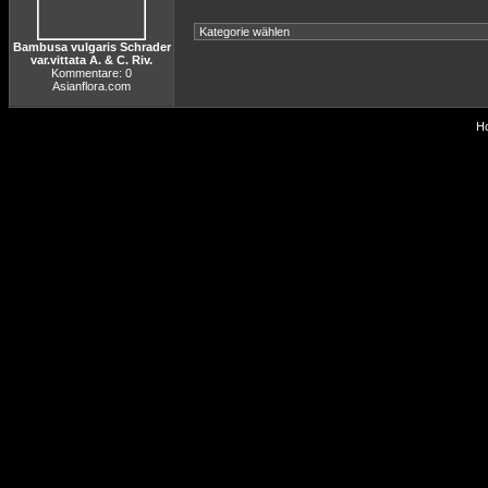
Bambusa vulgaris Schrader
var.vittata A. & C. Riv.
Kommentare: 0
Asianflora.com
Ho