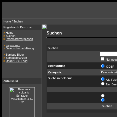
Home
/ Suchen
Registrierte Benutzer
Suchen
»
Home
»
Suchen
»
Password vergessen
»
Impressum
Suchen
»
Datenschutzerklärung
»
Bambus Bilder
»
Bambuspflanzen
Nur neue
»
Unser RSS Feed
Verknüpfung:
ODER
Kategorie:
Suche in Feldern:
Alle Feld
Zufallsbild
Nur Bes