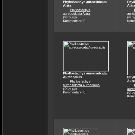
Phyllostachys aureosulcata
Phyl
Alata
Alat
Phyllostachys
aureosulcata Alata
aureo
(© by
sg
)
(© b
Kommentare: 0
Komm
Phyllostachys aureosulcata
Aureocaulis
Phyl
Aure
Phyllostachys
aureosulcata Aureocaulis
(© by
sg
)
aureo
Kommentare: 0
(© b
Komm