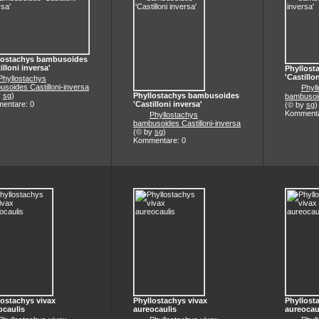
lostachys bambusoides
illoni inversa'
Phyllost
'Castillo
Phyllostachys
soides Castilloni-inversa
Phyl
y
sg
)
Phyllostachys bambusoides
bambusoid
entare: 0
'Castilloni inversa'
(© by
sg
)
Kommenta
Phyllostachys
bambusoides Castilloni-inversa
(© by
sg
)
Kommentare: 0
lostachys vivax
Phyllostachys vivax
Phyllost
ocaulis
aureocaulis
aureocau