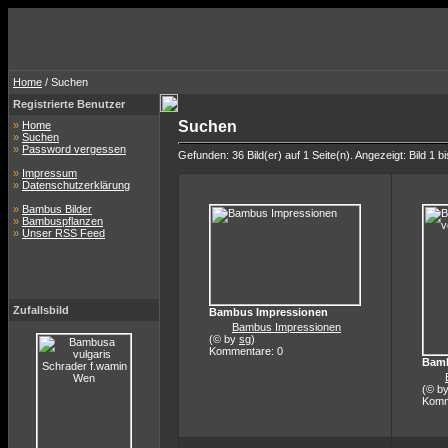
Home
/ Suchen
Registrierte Benutzer
Suchen
»
Home
»
Suchen
»
Password vergessen
Gefunden: 36 Bild(er) auf 1 Seite(n). Angezeigt: Bild 1 bi
»
Impressum
»
Datenschutzerklärung
»
Bambus Bilder
»
Bambuspflanzen
»
Unser RSS Feed
Zufallsbild
Bambus Impressionen
Bambus Impressionen
(© by
sg
)
Kommentare: 0
Bamb
(© b
Komm