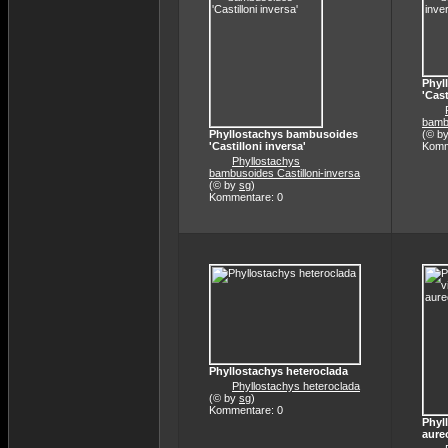
Phyl
'Cast
bambu
Phyllostachys bambusoides
(© b
'Castilloni inversa'
Komm
Phyllostachys
bambusoides Castilloni-inversa
(© by
sg
)
Kommentare: 0
Phyllostachys heteroclada
Phyllostachys heteroclada
(© by
sg
)
Kommentare: 0
Phyl
aure