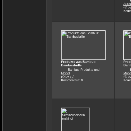
Aureo
(© b
Komm
Produkte aus Bambus:
Prod
Bambusbrille
Bamb
Bambus Produkte und
Möbel
Möbe
(© by
sg
)
(© b
Kommentare: 0
Komm