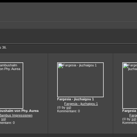
s 36.
Fargesia - jiuzhaigou 1
Fargesia - jiuzhaigou 1
(© by
sg
)
ushalm von Phy. Aurea
Fargesia 
Kommentare: 0
Bambus Impressionen
Farge
y
sg
)
(© by
sg
)
entare: 0
Kommenta