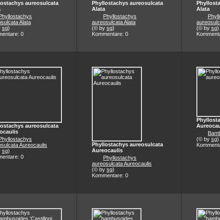
lostachys aureosulcata
Phyllostachys aureosulcata
Phyllost
a
Alata
Alata
Phyllostachys
Phyllostachys
Phyl
sulcata Alata
aureosulcata Alata
aureosulc
y
sg
)
(© by
sg
)
(© by
sg
)
entare: 0
Kommentare: 0
Kommenta
Phyllost
lostachys aureosulcata
Aureocau
ocaulis
Bamb
Phyllostachys
(© by
sg
)
Phyllostachys aureosulcata
sulcata Aureocaulis
Kommenta
Aureocaulis
y
sg
)
entare: 0
Phyllostachys
aureosulcata Aureocaulis
(© by
sg
)
Kommentare: 0