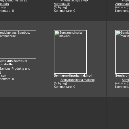
Phyllostachys vivax
Phyllostachys vivax
Phyl
caulis
Aureocaulis
Aureocaul
y
sg
)
(© by
sg
)
(© by
sg
)
entare: 0
Kommentare: 0
Kommenta
ukte aus Bambus:
usbrille
Bambus Produkte und
l
y
sg
)
Semiarundinaria makinoi
Semiarun
entare: 0
Semiarundinaria makinoi
Semi
(© by
sg
)
(© by
sg
)
Kommentare: 0
Kommenta