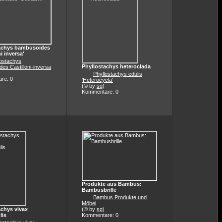
achys bambusoides
ni inversa'
lostachys
Phyllostachys heteroclada
es Castilloni-inversa
Phyllostachys edulis
re: 0
'Heterocycla'
(© by
sg
)
Kommentare: 0
Produkte aus Bambus:
Bambusbrille
Bambus Produkte und
Möbel
achys vivax
(© by
sg
)
lis
Kommentare: 0