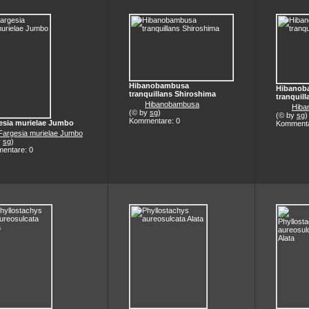
Hibanobambusa
Hibanob
tranquillans Shiroshima
tranquil
Hibanobambusa
Hiba
(© by
sg
)
(© by
sg
)
Kommentare: 0
esia murielae Jumbo
Kommenta
Fargesia murielae Jumbo
y
sg
)
entare: 0