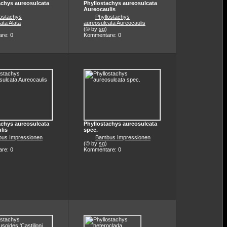
achys aureosulcata
Phyllostachys aureosulcata
Aureocaulis
lostachys
Phyllostachys
ata Alata
aureosulcata Aureocaulis
(© by
sg
)
re: 0
Kommentare: 0
achys aureosulcata
Phyllostachys aureosulcata
lis
spec.
us Impressionen
Bambus Impressionen
(© by
sg
)
re: 0
Kommentare: 0