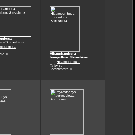
ambusa
lans Shiroshima
nobambusa
Hibanobambusa
re: 0
tranquillans Shiroshima
Hibanobambusa
(© by
sg
)
Kommentare: 0