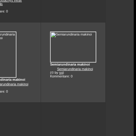
lostachys vivax
is
re: 0
Semiarundinaria makinoi
Semiarundinaria makinoi
(© by
sg
)
Kommentare: 0
dinaria makinoi
arundinaria makinoi
re: 0