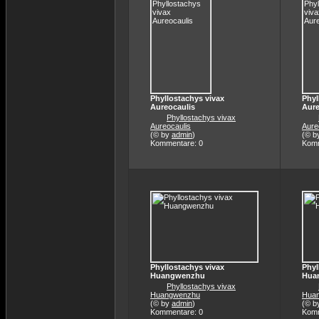
Phyllostachys vivax
Phyl
Aureocaulis
Aure
Phyllostachys vivax
Aureocaulis
Aure
(© by
admin
)
(© b
Kommentare: 0
Komm
Phyllostachys vivax
Phyl
Huangwenzhu
Hua
Phyllostachys vivax
Huangwenzhu
Hua
(© by
admin
)
(© b
Kommentare: 0
Komm