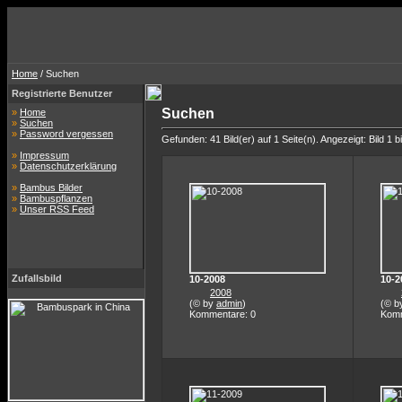
Home
/ Suchen
Registrierte Benutzer
Suchen
»
Home
»
Suchen
»
Password vergessen
Gefunden: 41 Bild(er) auf 1 Seite(n). Angezeigt: Bild 1 b
»
Impressum
»
Datenschutzerklärung
»
Bambus Bilder
»
Bambuspflanzen
»
Unser RSS Feed
Zufallsbild
10-2008
10-2
2008
(© by
admin
)
(© b
Kommentare: 0
Komm