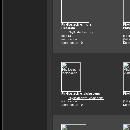
Phyllostachys nigra
Phyl
Punctata
Punc
Phyllostachys nigra
punctata
punc
(© by
admin
)
(© b
Kommentare: 0
Komm
Phyllostachys violascens
Phyl
Phyllostachys violascens
(© by
admin
)
(© b
Kommentare: 0
Komm