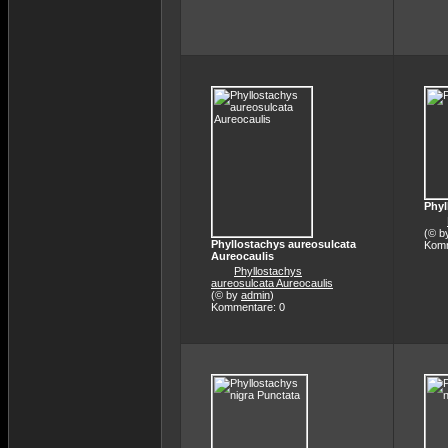
Phyl
(© b
Phyllostachys aureosulcata
Komm
Aureocaulis
Phyllostachys
aureosulcata Aureocaulis
(© by
admin
)
Kommentare: 0