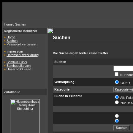
Home
/ Suchen
Registrierte Benutzer
Suchen
»
Home
»
Suchen
»
Password vergessen
»
Impressum
Die Suche ergab leider keine Treffer.
»
Datenschutzerklärung
Suchen
»
Bambus Bilder
»
Bambuspflanzen
»
Unser RSS Feed
Nur neue
Verknüpfung:
ODER
Kategorie:
Zufallsbild
Suche in Feldern:
Alle Feld
Nur Bes