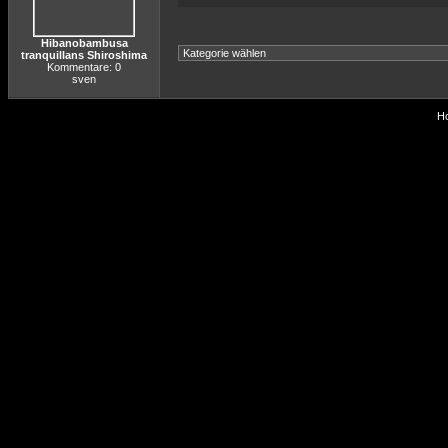
Hibanobambusa
tranquillans Shiroshima
Kommentare: 0
sven
Ho