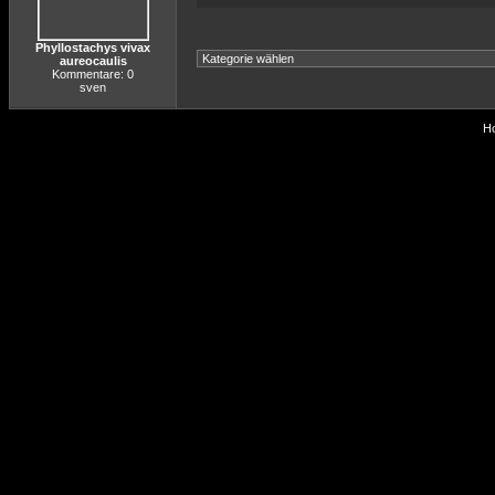
Phyllostachys vivax
aureocaulis
Kommentare: 0
sven
Ho