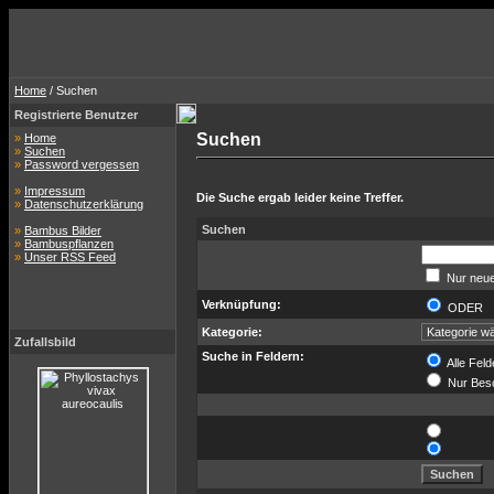
Home
/ Suchen
Registrierte Benutzer
Suchen
»
Home
»
Suchen
»
Password vergessen
»
Impressum
Die Suche ergab leider keine Treffer.
»
Datenschutzerklärung
Suchen
»
Bambus Bilder
»
Bambuspflanzen
»
Unser RSS Feed
Nur neue
Verknüpfung:
ODER
Kategorie:
Zufallsbild
Suche in Feldern:
Alle Feld
Nur Bes