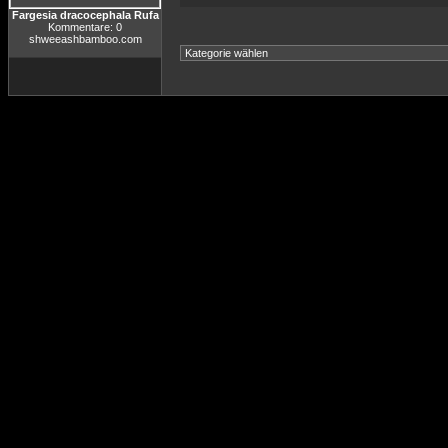
Fargesia dracocephala Rufa
Kommentare: 0
shweeashbamboo.com