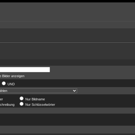
 Bilder anzeigen
R
UND
der
Nur Bildname
chreibung
Nur Schlüsselwörter