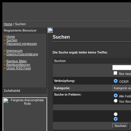
Home
/ Suchen
Registrierte Benutzer
Suchen
»
Home
»
Suchen
»
Password vergessen
»
Impressum
Die Suche ergab leider keine Treffer.
»
Datenschutzerklärung
Suchen
»
Bambus Bilder
»
Bambuspflanzen
»
Unser RSS Feed
Nur neue
Verknüpfung:
ODE
Kategorie:
Zufallsbild
Suche in Feldern:
Alle Fel
Nur Bes