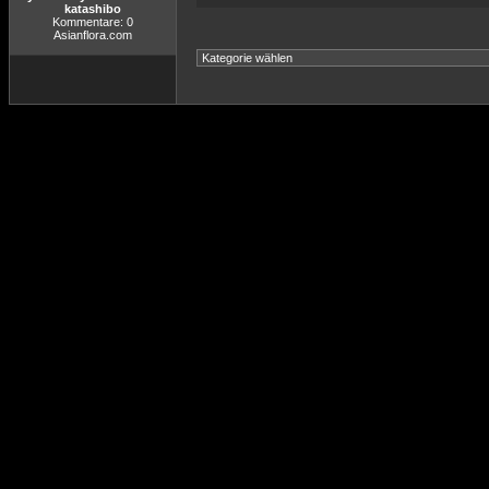
katashibo
Kommentare: 0
Asianflora.com