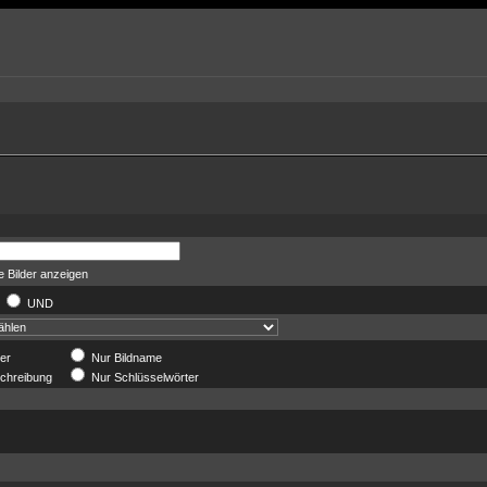
 Bilder anzeigen
R
UND
der
Nur Bildname
chreibung
Nur Schlüsselwörter