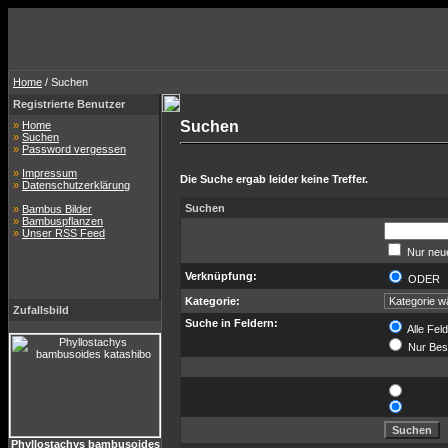
Home
/ Suchen
Registrierte Benutzer
Suchen
»
Home
»
Suchen
»
Password vergessen
»
Impressum
Die Suche ergab leider keine Treffer.
»
Datenschutzerklärung
Suchen
»
Bambus Bilder
»
Bambuspflanzen
»
Unser RSS Feed
Nur neue
Verknüpfung:
ODE
Kategorie:
Zufallsbild
Suche in Feldern:
Alle Fel
Nur Bes
Phyllostachys bambusoides