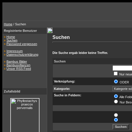
Home
/ Suchen
Registrierte Benutzer
Suchen
»
Home
»
Suchen
»
Password vergessen
»
Impressum
Die Suche ergab leider keine Treffer.
»
Datenschutzerklärung
Suchen
»
Bambus Bilder
»
Bambuspflanzen
»
Unser RSS Feed
Nur neue
Verknüpfung:
ODER
Kategorie:
Zufallsbild
Suche in Feldern:
Alle Feld
Nur Bes