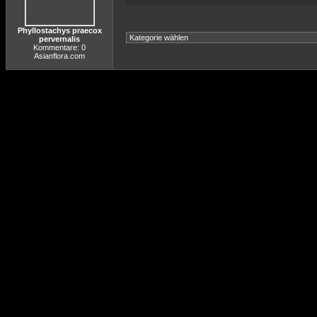
Phyllostachys praecox
pervernalis
Kommentare: 0
Asianflora.com