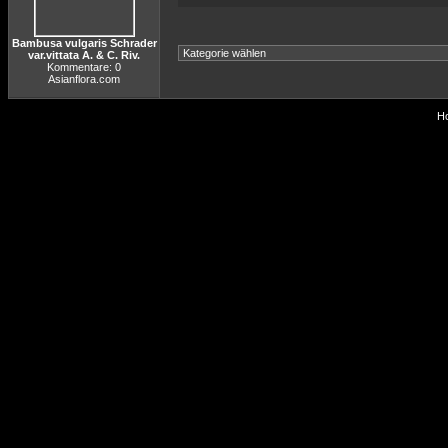
Bambusa vulgaris Schrader
var.vittata A. & C. Riv.
Kommentare: 0
Asianflora.com
Ho