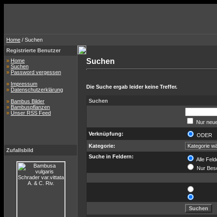
Home
/ Suchen
Registrierte Benutzer
Suchen
»
Home
»
Suchen
»
Password vergessen
»
Impressum
Die Suche ergab leider keine Treffer.
»
Datenschutzerklärung
Suchen
»
Bambus Bilder
»
Bambuspflanzen
»
Unser RSS Feed
Nur neue
Verknüpfung:
ODER
Kategorie:
Zufallsbild
Suche in Feldern:
Alle Feld
Nur Bes