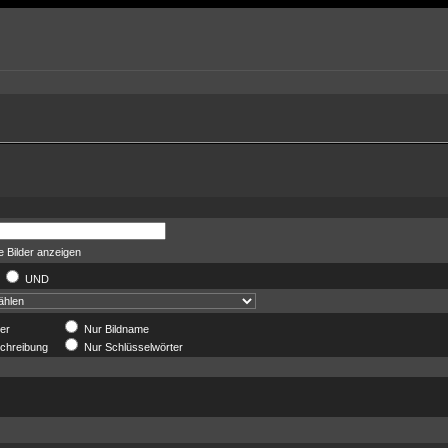
 Bilder anzeigen
R
UND
der
Nur Bildname
chreibung
Nur Schlüsselwörter