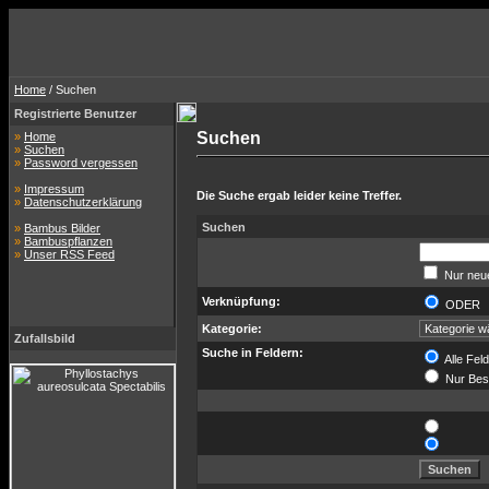
Home
/ Suchen
Registrierte Benutzer
Suchen
»
Home
»
Suchen
»
Password vergessen
»
Impressum
Die Suche ergab leider keine Treffer.
»
Datenschutzerklärung
Suchen
»
Bambus Bilder
»
Bambuspflanzen
»
Unser RSS Feed
Nur neue
Verknüpfung:
ODE
Kategorie:
Zufallsbild
Suche in Feldern:
Alle Fel
Nur Bes