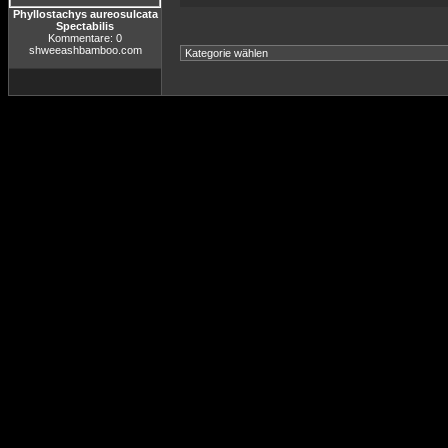
Phyllostachys aureosulcata
Spectabilis
Kommentare: 0
shweeashbamboo.com