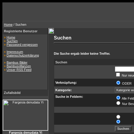
Home
/ Suchen
Registrierte Benutzer
Suchen
»
Home
»
Suchen
»
Password vergessen
»
Impressum
Die Suche ergab leider keine Treffer.
»
Datenschutzerklärung
Suchen
»
Bambus Bilder
»
Bambuspflanzen
»
Unser RSS Feed
Nur neue
Verknüpfung:
ODE
Kategorie:
Zufallsbild
Suche in Feldern:
Alle Fel
Nur Bes
Fargesia denudata Yi