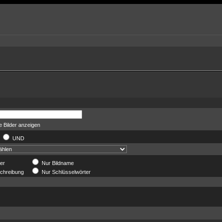
 Bilder anzeigen
R
UND
der
Nur Bildname
chreibung
Nur Schlüsselwörter