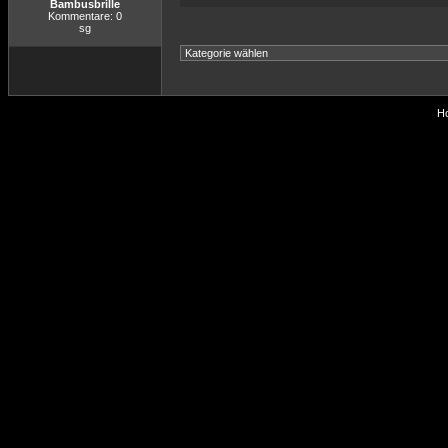
Bambusbrille
Kommentare: 0
sg
Ho