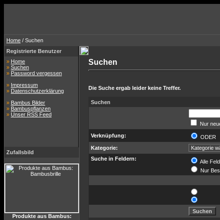
Home
/ Suchen
Registrierte Benutzer
Suchen
»
Home
»
Suchen
»
Password vergessen
»
Impressum
Die Suche ergab leider keine Treffer.
»
Datenschutzerklärung
Suchen
»
Bambus Bilder
»
Bambuspflanzen
»
Unser RSS Feed
Nur neue
Verknüpfung:
ODE
Kategorie:
Zufallsbild
Suche in Feldern:
Alle Fel
Nur Bes
Produkte aus Bambus: