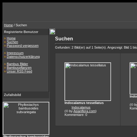
Home
/ Suchen
Registrierte Benutzer
Suchen
»
Home
»
Suchen
»
Password vergessen
Gefunden: 2 Bild(er) auf 1 Seite(n). Angezeigt: Bild 1 bis
»
Impressum
»
Datenschutzerklärung
»
Bambus Bilder
»
Bambuspflanzen
»
Unser RSS Feed
Zufallsbild
Indo
Indocalamus tessellatus
(© b
Indocalamus
Komm
(© by
Asianflora.com
)
Kommentare: 0
Phyllostachys bambusoides