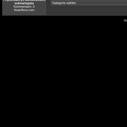
subvariegata
Kommentare: 0
Asianflora.com
Ho