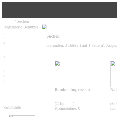
Home
/ Suchen
Registrierte Benutzer
»
Home
Suchen
»
Suchen
»
Password vergessen
Gefunden: 3 Bild(er) auf 1 Seite(n). Angeze
»
Impressum
»
Datenschutzerklärung
»
Bambus Bilder
»
Bambuspflanzen
»
Unser RSS Feed
Bambus Impression
Na
Bambus
Impressionen
Imp
(© by
sven
)
(© 
Zufallsbild
Kommentare: 0
Kom