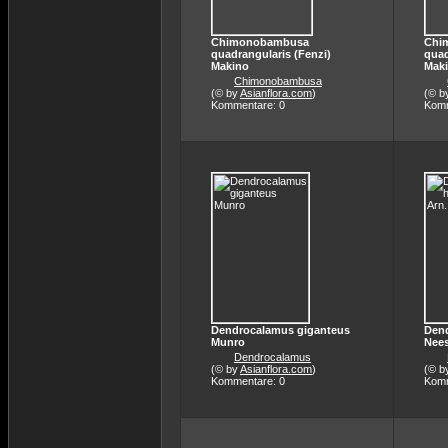
Chimonobambusa
Chi
quadrangularis (Fenzi)
quad
Makino
Mak
Chimonobambusa
(© by
Asianflora.com
)
(© b
Kommentare: 0
Komm
Dendrocalamus giganteus
Dend
Munro
Nees
Dendrocalamus
(© by
Asianflora.com
)
(© b
Kommentare: 0
Komm