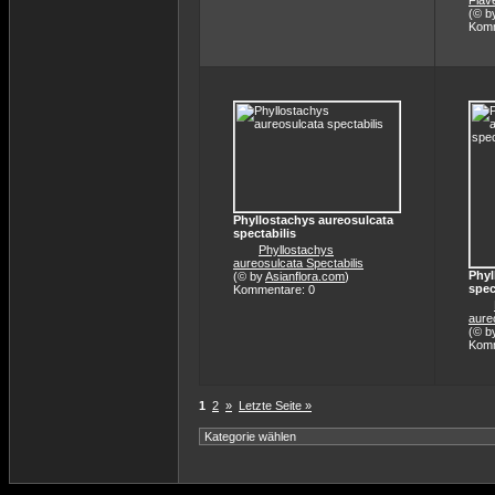
Flav
(© b
Komm
Phyllostachys aureosulcata
spectabilis
Phyllostachys
aureosulcata Spectabilis
Phyl
(© by
Asianflora.com
)
spec
Kommentare: 0
aure
(© b
Komm
1
2
»
Letzte Seite »