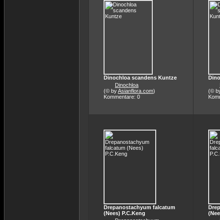
Dinochloa scandens Kuntze
Dino
Dinochloa
(© by
Asianflora.com
)
(© b
Kommentare: 0
Komm
Drepanostachyum falcatum
Dre
(Nees) P.C.Keng
(Nee