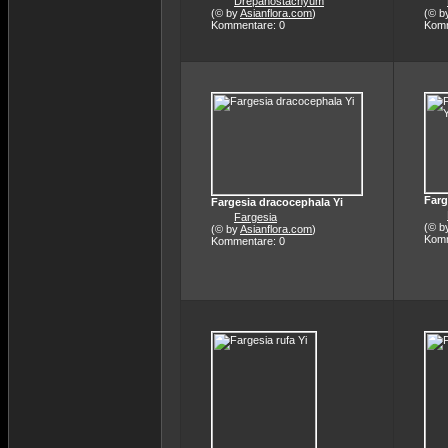
Drepanostachyum
(© by
Asianflora.com
)
(© b
Kommentare: 0
Komm
Farg
Fargesia dracocephala Yi
Fargesia
(© b
(© by
Asianflora.com
)
Komm
Kommentare: 0