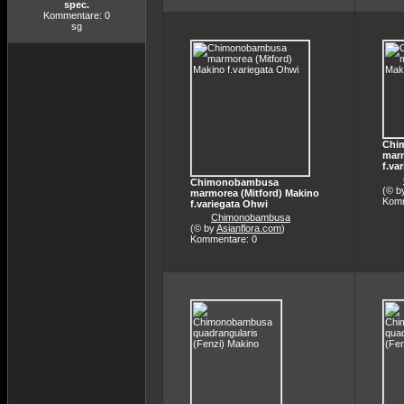
spec.
Kommentare: 0
sg
Chi
marm
f.va
Chimonobambusa
(© b
marmorea (Mitford) Makino
Komm
f.variegata Ohwi
Chimonobambusa
(© by
Asianflora.com
)
Kommentare: 0