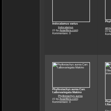
Phyl
Indocalamus varius
Indocalamus
atro
(© by
Asianflora.com
)
(© b
Kommentare: 0
Komm
Phyllostachys aurea Carr.
f.albovariegata Makino
Phyllostachys aurea
(© by
Asianflora.com
)
Phyl
Kommentare: 0
f.fl