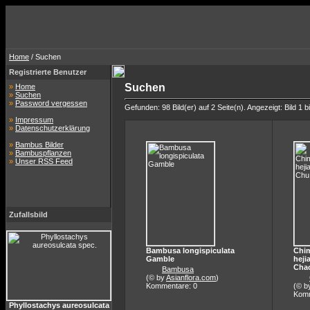
Home
/ Suchen
Registrierte Benutzer
Suchen
»
Home
»
Suchen
»
Password vergessen
Gefunden: 98 Bild(er) auf 2 Seite(n). Angezeigt: Bild 1 b
»
Impressum
»
Datenschutzerklärung
»
Bambus Bilder
»
Bambuspflanzen
»
Unser RSS Feed
Zufallsbild
Bambusa longispiculata
Chi
Gamble
heji
Cha
Bambusa
(© by
Asianflora.com
)
Kommentare: 0
(© b
Komm
Phyllostachys aureosulcata