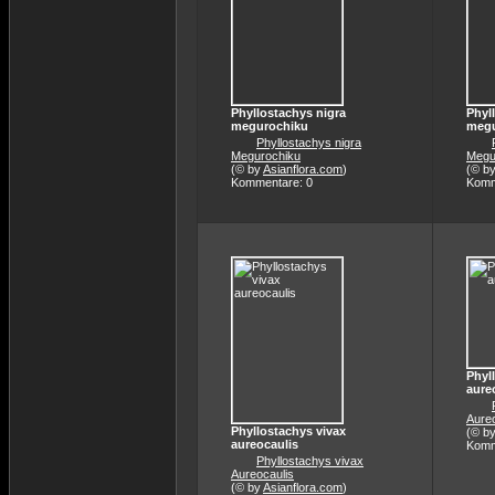
Phyllostachys nigra
Phyl
megurochiku
megu
Phyllostachys nigra
Megurochiku
Megu
(© by
Asianflora.com
)
(© b
Kommentare: 0
Komm
Phyl
aure
Aureo
Phyllostachys vivax
(© b
aureocaulis
Komm
Phyllostachys vivax
Aureocaulis
(© by
Asianflora.com
)