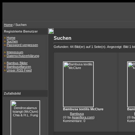
Home
/ Suchen
Registrierte Benutzer
Suchen
»
Home
»
Suchen
»
Password vergessen
Gefunden: 44 Bild(er) auf 1 Seite(n). Angezeigt: Bild 1 bi
»
Impressum
»
Datenschutzerklärung
»
Bambus Bilder
»
Bambuspflanzen
»
Unser RSS Feed
Zufallsbild
Bambusa textilis McClure
Bamb
Bambusa
(© by
Asianflora.com
)
(© b
Kommentare: 0
Komm