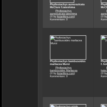
Phyllostachys aureosulcata
Phyl
McClure f.tateshima
McCl
Phyllostachys
aureosulcata tateshima
aureo
(© by
Asianflora.com
)
(© b
Kommentare: 0
Komm
Phyllostachys bambusoides
Phyll
marliacea Muroi
f. h
Phyllostachys
bambusoides Marliacea
holo
(© by
Asianflora.com
)
(© b
Kommentare: 0
Komm