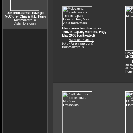
Dendrocalamus tsiangii
(McClure) Chia & H.L. Fung
Kommentare: 0
Asianflora.com
Melocanna bambusoides
Trin. in Japan, Honshu, Fuji,
May 2008 (cultivated)
Bambus Pflanzen
(© by
Asianflora.com
)
Kommentare: 0
Phyl
McCl
aure
(© b
Komm