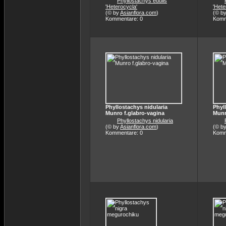
Phyllostachys edulis
'Heterocycla'
'Hete
(© by
Asianflora.com
)
(© b
Kommentare: 0
Komm
Phyllostachys nidularia
Phyl
Munro f.glabro-vagina
Munr
Phyllostachys nidularia
(© by
Asianflora.com
)
(© b
Kommentare: 0
Komm