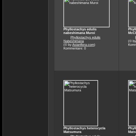
Phyllostachys edulis
Phyl
nabeshimana Muroi
McCl
Phyllostachys edulis
Nabeshimana
(© b
(© by
Asianflora.com
)
Komm
Kommentare: 0
Phyllostachys heterocycla
Phyl
Matsumura
Mat