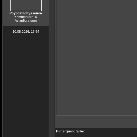
Phyllostachys aurea
Kommentare: 0
Asianflora.com
10.08.2026, 13:54
Hintergrundfarbe: