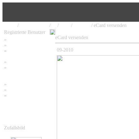
Home
/
Bambusgärten
/
sg
/
2010
/
09-2010
/ eCard versenden
Registrierte Benutzer
eCard versenden
»
Home
»
Suchen
09-2010
»
Password vergessen
»
Impressum
»
Datenschutzerklärung
»
Bambus Bilder
»
Bambuspflanzen
»
Unser RSS Feed
Zufallsbild