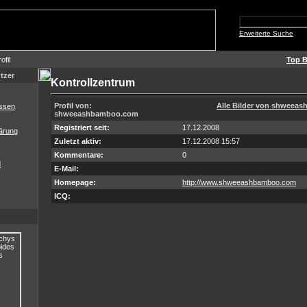
Erweiterte Suche
ofil
Top B
tzer
Kontrollzentrum
Profil von:
Alle Bilder von shweea
ssen
shweeashbamboo.com
Registriert seit:
17.12.2008
ärung
Zuletzt aktiv:
17.12.2008 15:57
Kommentare:
0
d
E-Mail:
Homepage:
http://www.shweeashbamboo.com
ICQ: