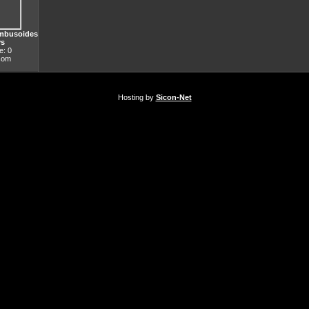
ambusoides
ys
: 0
.com
Hosting by
Sicon-Net