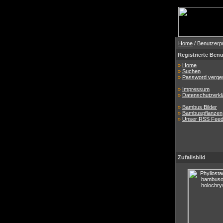
Home
/ Benutzerpr
Registrierte Benu
»
Home
»
Suchen
»
Password verge
»
Impressum
»
Datenschutzerkl
»
Bambus Bilder
»
Bambuspflanzen
»
Unser RSS Fee
Zufallsbild