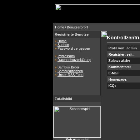
Home
/ Benutzerprofil
Registrierte Benutzer
Kontrollzent
»
Home
»
Suchen
Profil von: admin
»
Password vergessen
Registriert seit:
»
Impressum
»
Datenschutzerklärung
Zuletzt aktiv:
Kommentare:
»
Bambus Bilder
»
Bambuspflanzen
E-Mail:
»
Unser RSS Feed
Homepage:
ICQ:
Zufallsbild
Schattenspiel