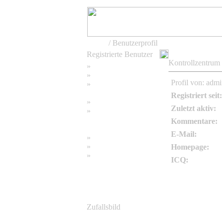
Home
/ Benutzerprofil
Registrierte Benutzer
Kontrollzentrum
»
Home
»
Suchen
Profil von: adm
»
Password vergessen
Registriert seit:
»
Impressum
Zuletzt aktiv:
»
Datenschutzerklärung
Kommentare:
E-Mail:
»
Bambus Bilder
»
Bambuspflanzen
Homepage:
»
Unser RSS Feed
ICQ:
Zufallsbild